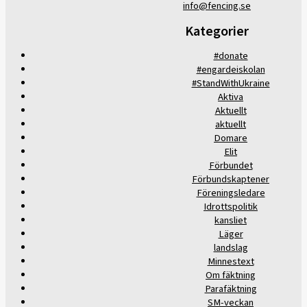
info@fencing.se
Kategorier
#donate
#engardeiskolan
#StandWithUkraine
Aktiva
Aktuellt
aktuellt
Domare
Elit
Förbundet
Förbundskaptener
Föreningsledare
Idrottspolitik
kansliet
Läger
landslag
Minnestext
Om fäktning
Parafäktning
SM-veckan