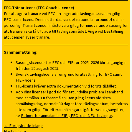
EFC-Tränarlicens (EFC Coach Licence)
För att agera tränare vid EFC-arrangerade tävlingar krävs en giltig
EFC-tränarlicens. Denna utfärdas via det nationella förbundet och är
personlig. Tränarlicensen måste vara giltig för innevarande säsong för
att tränaren ska få tillträde till tävlingsområdet. Ange vid
beställning
att licensen
avser tränare.
Sammanfattning:
Säsongslicenser för EFC och FIE för 2025–2026 blir tillgängliga
från den 12 augusti 2025.
Svensk tävlingslicens är en grundförutsättning för EFC samt
FIE – licens.
FIE-licens kräver extra dokumentation vid första tillfället.
Köp dina licenser i god tid för att undvika problem i samband
med anmälan. En föranmälan utan giltig licens vid sista
anmälningsdag, normalt 30 dagar före tävlingsdatum, betraktas
inte som giltig. För efteranmälningar utgår förseningsavgifter,
se
Rutiner för anmälan till FIE-, EFC- och NFU-tävlingar
.
←
Föregående Inlägg
Nästa Inlägg
→