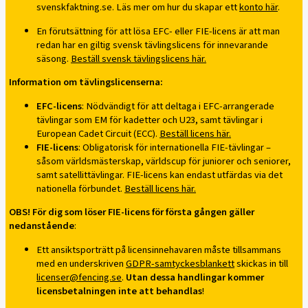
svenskfaktning.se. Läs mer om hur du skapar ett
konto här
.
En förutsättning för att lösa EFC- eller FIE-licens är att man
redan har en giltig svensk tävlingslicens för innevarande
säsong.
Beställ svensk tävlingslicens här.
Information om tävlingslicenserna:
EFC-licens
: Nödvändigt för att deltaga i EFC-arrangerade
tävlingar som EM för kadetter och U23, samt tävlingar i
European Cadet Circuit (ECC).
Beställ licens här.
FIE-licens
: Obligatorisk för internationella FIE-tävlingar –
såsom världsmästerskap, världscup för juniorer och seniorer,
samt satellittävlingar. FIE-licens kan endast utfärdas via det
nationella förbundet.
Beställ licens här.
OBS! För dig som löser FIE-licens för första gången gäller
nedanstående
:
Ett ansiktsporträtt på licensinnehavaren måste tillsammans
med en underskriven
GDPR-samtyckesblankett
skickas in till
licenser@fencing.se
.
Utan dessa handlingar kommer
licensbetalningen inte att behandlas
!