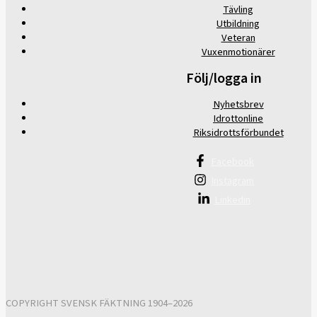
Tävling
Utbildning
Veteran
Vuxenmotionärer
Följ/logga in
Nyhetsbrev
Idrottonline
Riksidrottsförbundet
Facebook
Instagram
Linkedin
COPYRIGHT SVENSK FÄKTNING 1904–2026