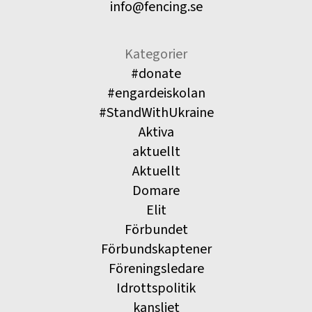
info@fencing.se
Kategorier
#donate
#engardeiskolan
#StandWithUkraine
Aktiva
aktuellt
Aktuellt
Domare
Elit
Förbundet
Förbundskaptener
Föreningsledare
Idrottspolitik
kansliet