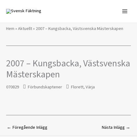
Hoppa
till
innehåll
Hem
»
Aktuellt
»
2007 – Kungsbacka, Västsvenska Mästerskapen
2007 – Kungsbacka, Västsvenska
Mästerskapen
070829
Förbundskaptener
Florett
,
Värja
←
Föregående Inlägg
Nästa Inlägg
→