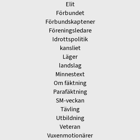
Elit
Förbundet
Förbundskaptener
Föreningsledare
Idrottspolitik
kansliet
Läger
landslag
Minnestext
Om fäktning
Parafäktning
SM-veckan
Tävling
Utbildning
Veteran
Vuxenmotionärer