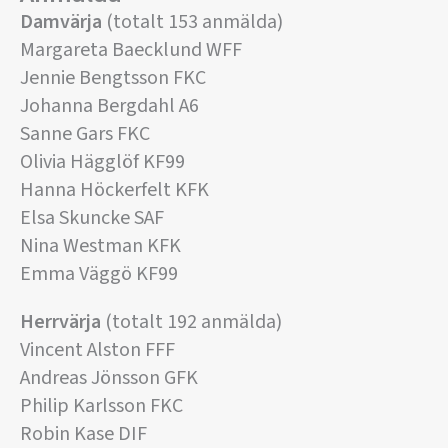
Damvärja
(totalt 153 anmälda)
Margareta Baecklund WFF
Jennie Bengtsson FKC
Johanna Bergdahl A6
Sanne Gars FKC
Olivia Hägglöf KF99
Hanna Höckerfelt KFK
Elsa Skuncke SAF
Nina Westman KFK
Emma Väggö KF99
Herrvärja
(totalt 192 anmälda)
Vincent Alston FFF
Andreas Jönsson GFK
Philip Karlsson FKC
Robin Kase DIF