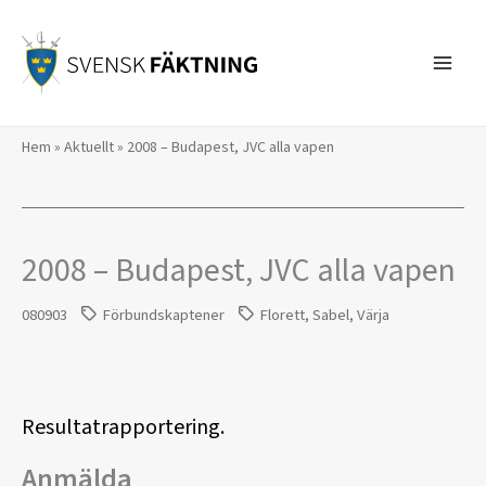
Hoppa
till
innehåll
Hem
»
Aktuellt
»
2008 – Budapest, JVC alla vapen
2008 – Budapest, JVC alla vapen
080903
Förbundskaptener
Florett
,
Sabel
,
Värja
Resultatrapportering.
Anmälda