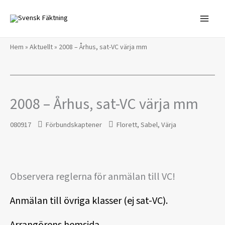
Hoppa
till
innehåll
Hem
»
Aktuellt
»
2008 – Århus, sat-VC värja mm
2008 – Århus, sat-VC värja mm
080917
Förbundskaptener
Florett
,
Sabel
,
Värja
Observera reglerna för anmälan till VC!
Anmälan till övriga klasser (ej sat-VC).