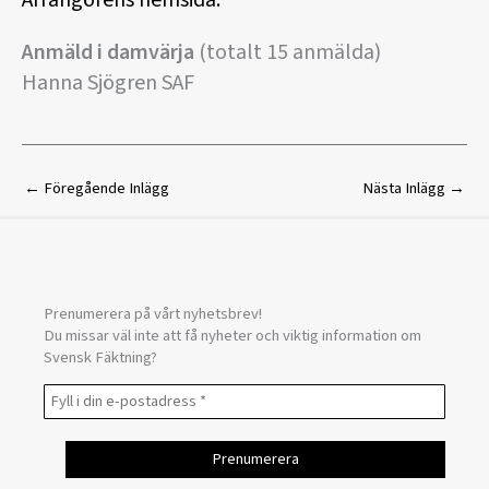
Arrangörens hemsida.
Anmäld i damvärja
(totalt 15 anmälda)
Hanna Sjögren SAF
←
Föregående Inlägg
Nästa Inlägg
→
Prenumerera på vårt nyhetsbrev!
Du missar väl inte att få nyheter och viktig information om
Svensk Fäktning?