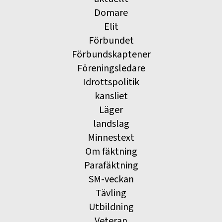
Domare
Elit
Förbundet
Förbundskaptener
Föreningsledare
Idrottspolitik
kansliet
Läger
landslag
Minnestext
Om fäktning
Parafäktning
SM-veckan
Tävling
Utbildning
Veteran