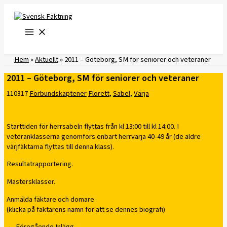
Hoppa
till
innehåll
Hem
»
Aktuellt
»
2011 – Göteborg, SM för seniorer och veteraner
2011 – Göteborg, SM för seniorer och veteraner
110317
Förbundskaptener
Florett
,
Sabel
,
Värja
Starttiden för herrsabeln flyttas från kl 13:00 till kl 14:00. I
veteranklasserna genomförs enbart herrvärja 40-49 år (de äldre
värjfäktarna flyttas till denna klass).
Resultatrapportering.
Mastersklasser.
Anmälda fäktare och domare
(klicka på fäktarens namn för att se dennes biografi)
←
Föregående Inlägg