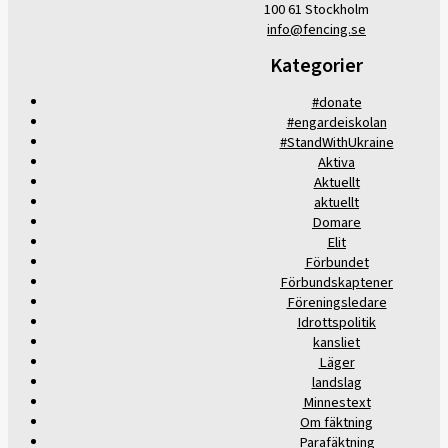
100 61 Stockholm
info@fencing.se
Kategorier
#donate
#engardeiskolan
#StandWithUkraine
Aktiva
Aktuellt
aktuellt
Domare
Elit
Förbundet
Förbundskaptener
Föreningsledare
Idrottspolitik
kansliet
Läger
landslag
Minnestext
Om fäktning
Parafäktning