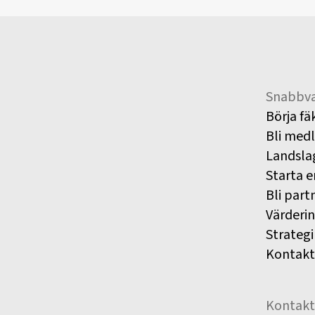
Snabbva
Börja fä
Bli med
Landsla
Starta e
Bli part
Värderi
Strategi
Kontakt
Kontakt