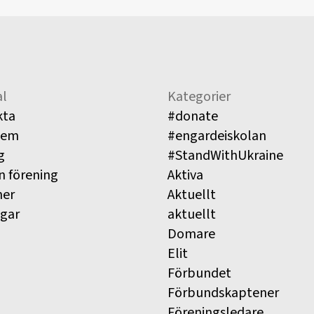
l
Kategorier
kta
#donate
lem
#engardeiskolan
g
#StandWithUkraine
n förening
Aktiva
ner
Aktuellt
ngar
aktuellt
Domare
Elit
Förbundet
Förbundskaptener
Föreningsledare