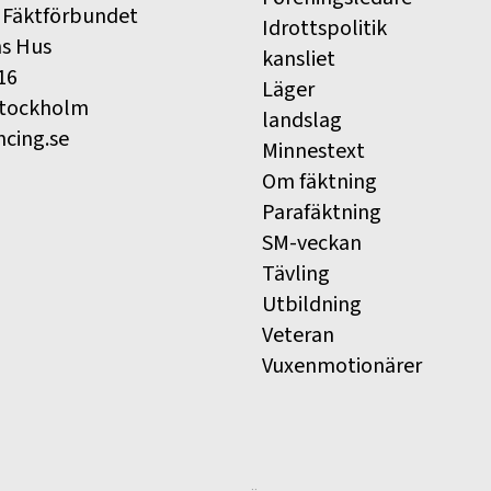
 Fäktförbundet
Idrottspolitik
ns Hus
kansliet
16
Läger
Stockholm
landslag
ncing.se
Minnestext
Om fäktning
Parafäktning
SM-veckan
Tävling
Utbildning
Veteran
Vuxenmotionärer