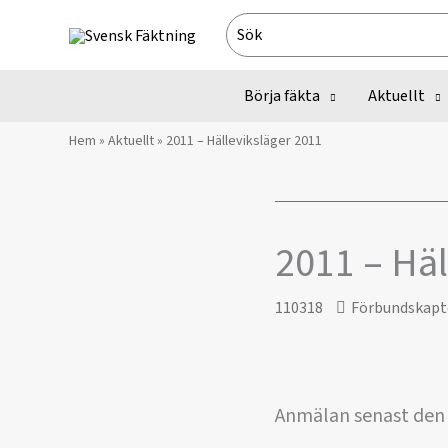
Hoppa
Search
till
for:
innehåll
Börja fäkta
Aktuellt
Hem
»
Aktuellt
»
2011 – Hälleviksläger 2011
2011 – Häl
110318
Förbundskapt
Anmälan senast den 10