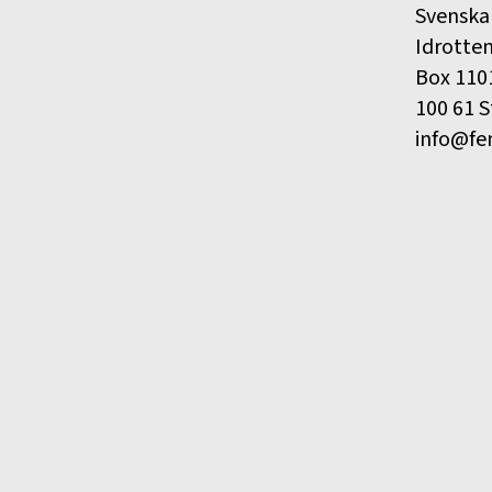
Svenska
Idrotte
Box 110
100 61 
info@fe