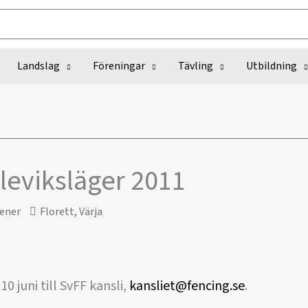
Landslag
Föreningar
Tävling
Utbildning
leviksläger 2011
ener
Florett
,
Värja
 juni till SvFF kansli,
kansliet@fencing.se
.