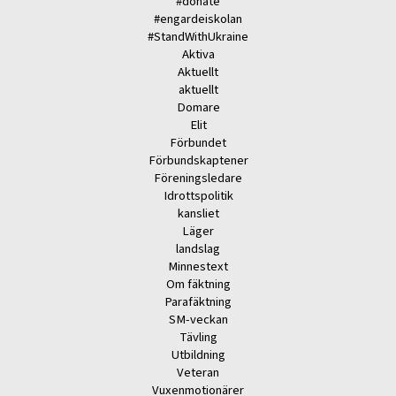
#donate
#engardeiskolan
#StandWithUkraine
Aktiva
Aktuellt
aktuellt
Domare
Elit
Förbundet
Förbundskaptener
Föreningsledare
Idrottspolitik
kansliet
Läger
landslag
Minnestext
Om fäktning
Parafäktning
SM-veckan
Tävling
Utbildning
Veteran
Vuxenmotionärer