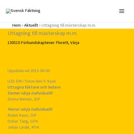
Hoppa
till
innehåll
Hem
»
Aktuellt
»
Uttagning till mästerskap m.m.
Uttagning till mästerskap m.m.
130510
Förbundskaptener
Florett
,
Värja
Uppdaterad 2013-06-03
U23-EM i Torun den 5-9 juni
Uttagna fäktare och ledare
Damer värja individuellt
Emma Wenne, DIF
Herrar värja individuellt
Robin Kase, DIF
Oskar Täng, GFK
Johan Linde, KFK