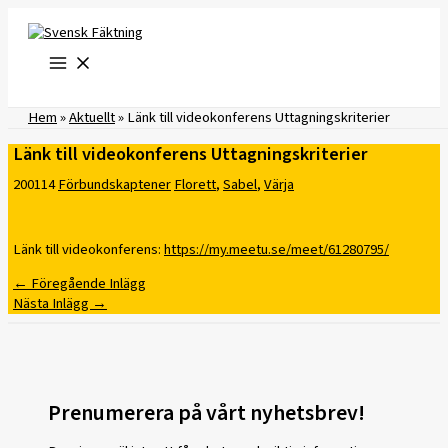
Hoppa
till
innehåll
Hem
»
Aktuellt
»
Länk till videokonferens Uttagningskriterier
Länk till videokonferens Uttagningskriterier
200114
Förbundskaptener
Florett
,
Sabel
,
Värja
Länk till videokonferens:
https://my.meetu.se/meet/61280795/
←
Föregående Inlägg
Nästa Inlägg
→
Prenumerera på vårt nyhetsbrev!