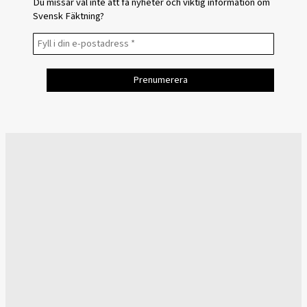
Du missar väl inte att få nyheter och viktig information om
Svensk Fäktning?