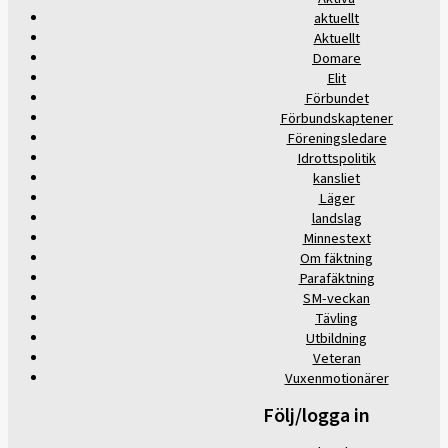
aktuellt
Aktuellt
Domare
Elit
Förbundet
Förbundskaptener
Föreningsledare
Idrottspolitik
kansliet
Läger
landslag
Minnestext
Om fäktning
Parafäktning
SM-veckan
Tävling
Utbildning
Veteran
Vuxenmotionärer
Följ/logga in