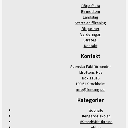
Börja fäkta
Bli medlem
Landslag
Starta en förening
Bli partner
Värderingar
Strategi
Kontakt
Kontakt
Svenska Fäktförbundet
Idrottens Hus
Box 11016
100 61 Stockholm
info@fencing.se
Kategorier
#donate
#engardeiskolan
#StandWithUkraine
Aktiva