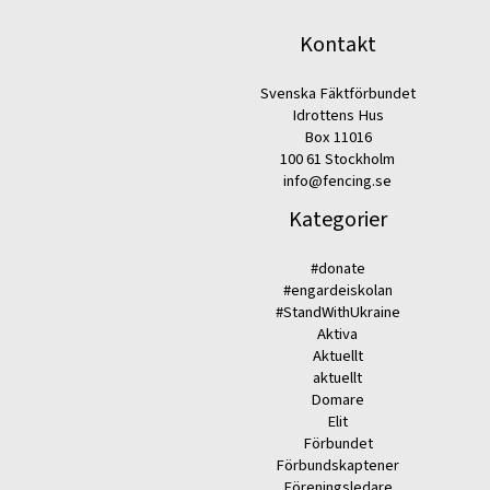
Kontakt
Svenska Fäktförbundet
Idrottens Hus
Box 11016
100 61 Stockholm
info@fencing.se
Kategorier
#donate
#engardeiskolan
#StandWithUkraine
Aktiva
Aktuellt
aktuellt
Domare
Elit
Förbundet
Förbundskaptener
Föreningsledare