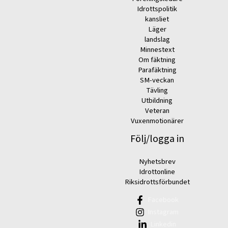
Idrottspolitik
kansliet
Läger
landslag
Minnestext
Om fäktning
Parafäktning
SM-veckan
Tävling
Utbildning
Veteran
Vuxenmotionärer
Följ/logga in
Nyhetsbrev
Idrottonline
Riksidrottsförbundet
Facebook
Instagram
Linkedin