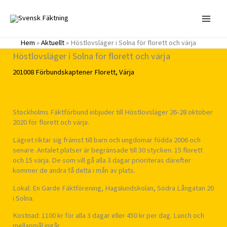
Hoppa
till
innehåll
Hem
»
Aktuellt
»
Höstlovsläger i Solna för florett och värja
Höstlovsläger i Solna för florett och värja
201008
Förbundskaptener
Florett
,
Värja
Stockholms Fäktförbund inbjuder till Höstlovsläger 26-28 oktober
2020 för florett och värja.
Lägret riktar sig främst till barn och ungdomar födda 2006 och
senare. Antalet platser är begränsade till 30 stycken. 15 florett
och 15 värja. De som vill gå alla 3 dagar prioriteras därefter
kommer de andra få delta i mån av plats.
Lokal: En Garde Fäktförening, Hagalundskolan, Södra Långatan 20
i Solna.
Kostnad: 1100 kr för alla 3 dagar eller 450 kr per dag. Lunch och
mellanmål ingår.