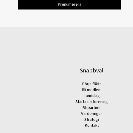
Snabbval
Börja fäkta
Bli medlem
Landslag
Starta en förening
Bli partner
Värderingar
Strategi
Kontakt