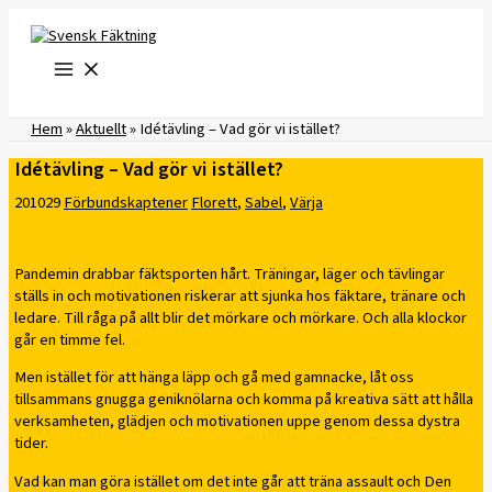
Hoppa
till
innehåll
Hem
»
Aktuellt
»
Idétävling – Vad gör vi istället?
Idétävling – Vad gör vi istället?
201029
Förbundskaptener
Florett
,
Sabel
,
Värja
Pandemin drabbar fäktsporten hårt. Träningar, läger och tävlingar
ställs in och motivationen riskerar att sjunka hos fäktare, tränare och
ledare. Till råga på allt blir det mörkare och mörkare. Och alla klockor
går en timme fel.
Men istället för att hänga läpp och gå med gamnacke, låt oss
tillsammans gnugga geniknölarna och komma på kreativa sätt att hålla
verksamheten, glädjen och motivationen uppe genom dessa dystra
tider.
Vad kan man göra istället om det inte går att träna assault och Den