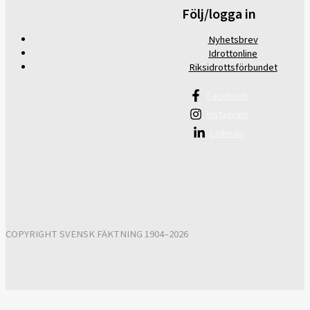
Följ/logga in
Nyhetsbrev
Idrottonline
Riksidrottsförbundet
Facebook
Instagram
Linkedin
COPYRIGHT SVENSK FÄKTNING 1904–2026