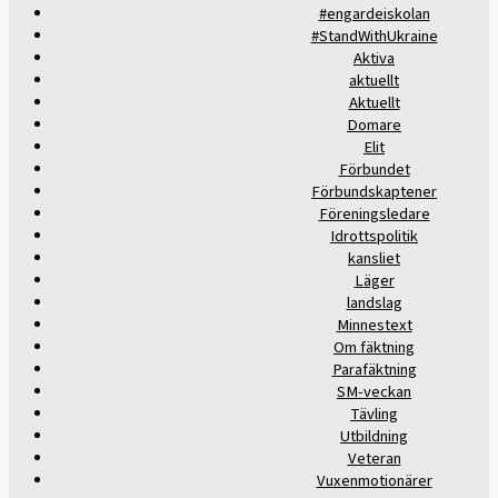
#engardeiskolan
#StandWithUkraine
Aktiva
aktuellt
Aktuellt
Domare
Elit
Förbundet
Förbundskaptener
Föreningsledare
Idrottspolitik
kansliet
Läger
landslag
Minnestext
Om fäktning
Parafäktning
SM-veckan
Tävling
Utbildning
Veteran
Vuxenmotionärer