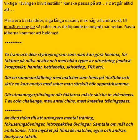
Viktiga Tävlingen blivit inställd? Kanske passa på att…? Det går alltid
att…
Maila era bästa idéer, inga långa essäer, max några hundra ord, till
info@fencing.se
så publiceras de löpande (anonymt) här nedan. Bästa
idéerna kommer att belönas!
*********
Ta fram och dela styrkeprogram som man kan göra hemma, för
fäktare på olika nivåer och med olika typer av utrustning (endast
kroppsvikt, hantlar, kettlebells, skivstång, TRX etc).
Gör en sammanställning med matcher som finns på YouTube och
skriv en kort analys med saker man särskilt bör uppmärksamma.
Gör utmaningar/tävlingar där fäktarna måste skicka in videobevis.
T ex coin challenge, max antal chins, mest kreativa träningspass.
*********
Använd tiden till att arrangera mental träning,
fokuseringsövningar, introspektiva övningar. Samtala om mål och
ambitioner. Titta mycket på filmade matcher, egna och andras.
Analysera taktik.