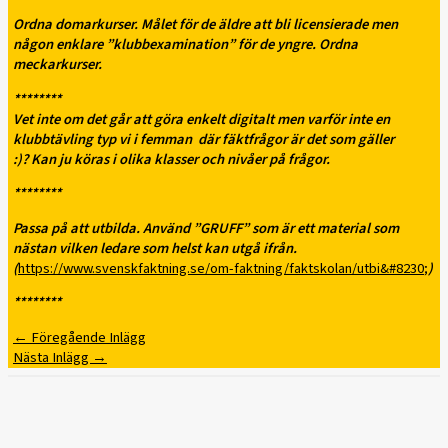
Ordna domarkurser. Målet för de äldre att bli licensierade men
någon enklare ”klubbexamination” för de yngre. Ordna
meckarkurser.
********
Vet inte om det går att göra enkelt digitalt men varför inte en
klubbtävling typ vi i femman där fäktfrågor är det som gäller
:)?
Kan ju köras i olika klasser och nivåer på frågor.
********
Passa på att utbilda. Använd ”GRUFF” som är ett material som
nästan vilken ledare som helst kan utgå ifrån.
(
https://www.svenskfaktning.se/om-faktning/faktskolan/utbi&#8230
;
)
********
←
Föregående Inlägg
Nästa Inlägg
→