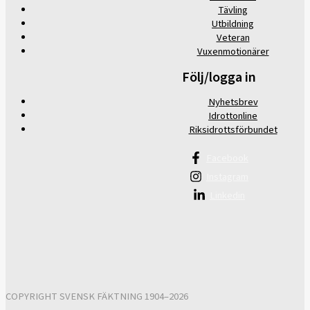
Tävling
Utbildning
Veteran
Vuxenmotionärer
Följ/logga in
Nyhetsbrev
Idrottonline
Riksidrottsförbundet
Facebook
Instagram
Linkedin
COPYRIGHT SVENSK FÄKTNING 1904–2026