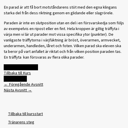
En parad är att få bort motståndarens stöt med den egna klingans
starka del från dess riktning genom en glidande eller slagrörele.
Paraden är inte en slutposition utan en del i en försvarskedja som följs
av exempelvis en ripost eller en fint. Hela kroppen är giltig träffyta i
värja men vi lär ut parader mot vissa specifika ytor (punkter). De
vanligaste träffytorna i värjfäktning är bröst, överarmen, armvecket,
underarmen, handleden, låret och foten. Vilken parad ska eleven ska
ta beror på vart anfallet är riktat och från vilken position paraden tas.
En träffyta kan försvaras av flera olika parader.
Föregående Avsnitt
Tillbaka till Kurs
Nästa Avsnitt
←
Föregående Avsnitt
Nästa Avsnitt
→
Tillbaka till kursstart
Tränarens steg