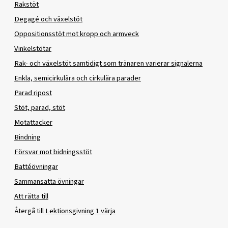
Rakstöt
Degagé och växelstöt
Oppositionsstöt mot kropp och armveck
Vinkelstötar
Rak- och växelstöt samtidigt som tränaren varierar signalerna
Enkla, semicirkulära och cirkulära parader
Parad ripost
Stöt, parad, stöt
Motattacker
Bindning
Försvar mot bidningsstöt
Battéövningar
Sammansatta övningar
Att rätta till
Återgå till
Lektionsgivning 1 värja