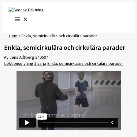
Hoppa
till
innehåll
Hem
»
Enkla, semicirkulära och cirkulära parader
Enkla, semicirkulära och cirkulära parader
Av
Jens Alftberg
240607
Lektionsgivning 1 värja
Enkla, semicirkulära och cirkulära parader