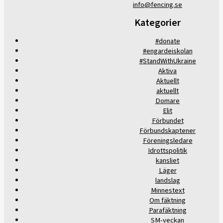
info@fencing.se
Kategorier
#donate
#engardeiskolan
#StandWithUkraine
Aktiva
Aktuellt
aktuellt
Domare
Elit
Förbundet
Förbundskaptener
Föreningsledare
Idrottspolitik
kansliet
Läger
landslag
Minnestext
Om fäktning
Parafäktning
SM-veckan