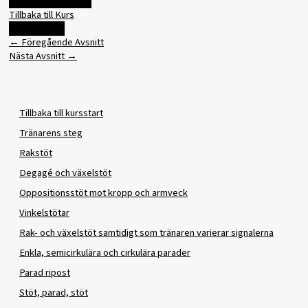
Föregående Avsnitt
Tillbaka till Kurs
Nästa Avsnitt
←
Föregående Avsnitt
Nästa Avsnitt
→
Tillbaka till kursstart
Tränarens steg
Rakstöt
Degagé och växelstöt
Oppositionsstöt mot kropp och armveck
Vinkelstötar
Rak- och växelstöt samtidigt som tränaren varierar signalerna
Enkla, semicirkulära och cirkulära parader
Parad ripost
Stöt, parad, stöt