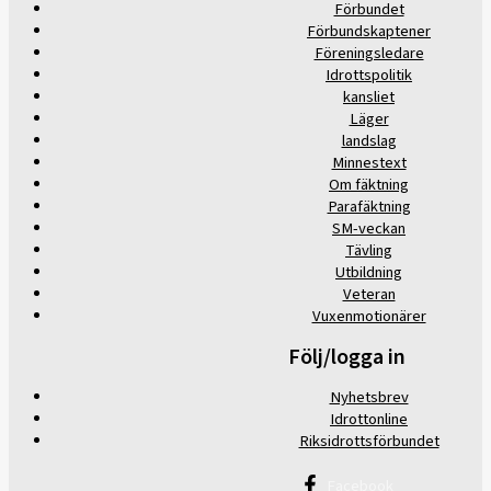
Förbundet
Förbundskaptener
Föreningsledare
Idrottspolitik
kansliet
Läger
landslag
Minnestext
Om fäktning
Parafäktning
SM-veckan
Tävling
Utbildning
Veteran
Vuxenmotionärer
Följ/logga in
Nyhetsbrev
Idrottonline
Riksidrottsförbundet
Facebook