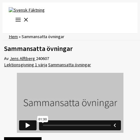
Hoppa
till
innehåll
Hem
»
Sammansatta övningar
Sammansatta övningar
Av
Jens Alftberg
240607
Lektionsgivning 1 värja
Sammansatta övningar