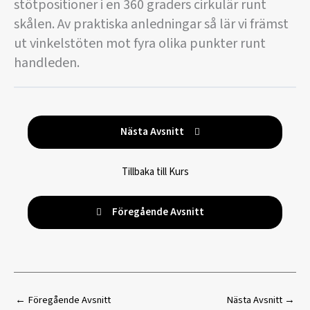
stötpositioner i en 360 graders cirkulär runt
skålen. Av praktiska anledningar så lär vi främst
ut vinkelstöten mot fyra olika punkter runt
handleden.
Nästa Avsnitt
Tillbaka till Kurs
Föregående Avsnitt
←
Föregående Avsnitt
Nästa Avsnitt
→