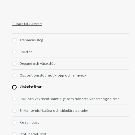
Tillbaka till kursstart
Tränarens steg
Rakstöt
Degagé och växelstöt
Oppositionsstöt mot kropp och armveck
Vinkelstötar
Rak- och växelstöt samtidigt som tränaren varierar signalerna
Enkla, semicirkulära och cirkulära parader
Parad ripost
Stöt, parad, stöt