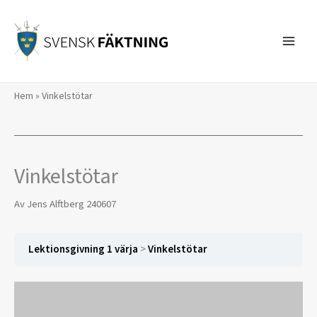
Hoppa
till
innehåll
Hem
»
Vinkelstötar
Vinkelstötar
Av
Jens Alftberg
240607
Lektionsgivning 1 värja
Vinkelstötar