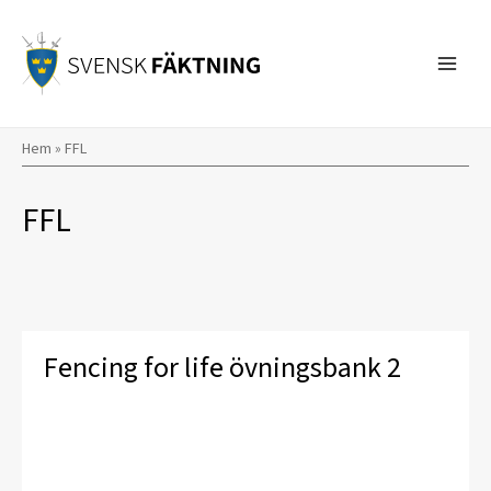
Hoppa
till
innehåll
Hem
»
FFL
FFL
Fencing for life övningsbank 2