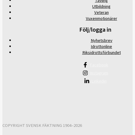
Tävling
Utbildning
Veteran
Vuxenmotionärer
Följ/logga in
Nyhetsbrev
Idrottonline
Riksidrottsförbundet
Facebook
Instagram
Linkedin
COPYRIGHT SVENSK FÄKTNING 1904–2026