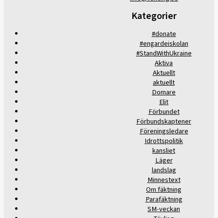
Kategorier
#donate
#engardeiskolan
#StandWithUkraine
Aktiva
Aktuellt
aktuellt
Domare
Elit
Förbundet
Förbundskaptener
Föreningsledare
Idrottspolitik
kansliet
Läger
landslag
Minnestext
Om fäktning
Parafäktning
SM-veckan