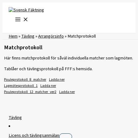
Hoppa
till
innehåll
Hem
»
Tävling
»
Arrangörsinfo
»
Matchprotokoll
Matchprotokoll
Här finns matchprotokoll för såväl individuella matcher som lagmöten.
Tablåer och tävlingsprotokoll på FFF:s hemsida.
Pouleprotokoll_8_matcher
Ladda ner
Lagmötesprotokoll_1
Ladda ner
Pouleprotokoll_12_matcher_ver2
Ladda ner
Tävling
Licens och tävlingsanmälan