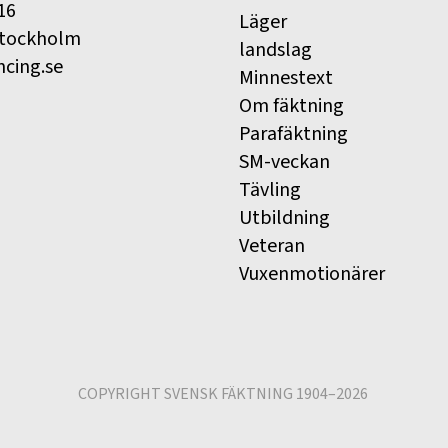
16
Läger
Stockholm
landslag
ncing.se
Minnestext
Om fäktning
Parafäktning
SM-veckan
Tävling
Utbildning
Veteran
Vuxenmotionärer
COPYRIGHT SVENSK FÄKTNING 1904–2026