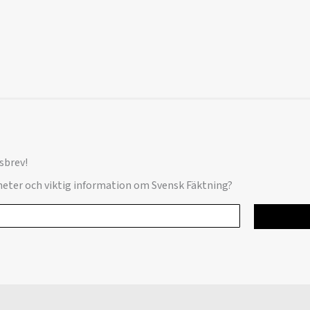
sbrev!
yheter och viktig information om Svensk Fäktning?