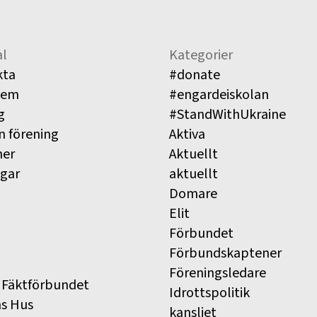
l
Kategorier
kta
#donate
lem
#engardeiskolan
g
#StandWithUkraine
n förening
Aktiva
ner
Aktuellt
ngar
aktuellt
Domare
Elit
Förbundet
Förbundskaptener
Föreningsledare
 Fäktförbundet
Idrottspolitik
ns Hus
kansliet