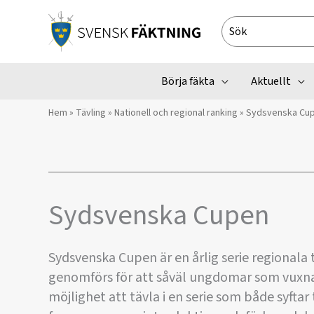
Hoppa
till
Search
innehåll
for:
Börja fäkta
Aktuellt
Hem
»
Tävling
»
Nationell och regional ranking
»
Sydsvenska Cu
Sydsvenska Cupen
Sydsvenska Cupen är en årlig serie regionala 
genomförs för att såväl ungdomar som vuxna (
möjlighet att tävla i en serie som både syftar 