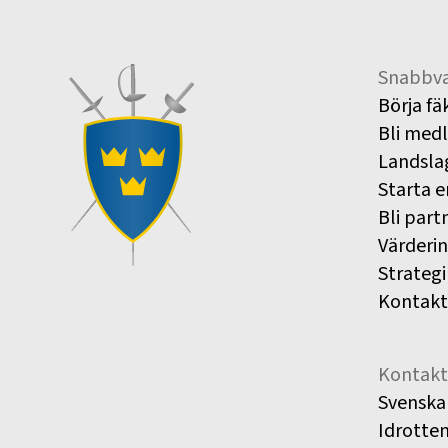
Snabbva
Börja fä
Bli med
Landsla
Starta e
Bli part
Värderi
Strategi
Kontakt
Kontakt
Svenska
Idrotte