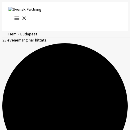
Hoppa
till
innehåll
Hem
»
Budapest
25 evenemang har hittats.