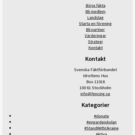
Börja fäkta
Bli medlem
Landslag
Starta en förening
Bli partner
Värderingar
Strategi
Kontakt
Kontakt
Svenska Fäktförbundet
Idrottens Hus
Box 11016
100 61 Stockholm
info@fencing.se
Kategorier
#donate
#engardeiskolan
#StandWithUkraine
Aktiva