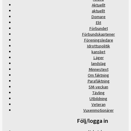
Aktuellt
aktuellt
Domare
Elit
Förbundet
Förbundskaptener
Föreningsledare
Idrottspolitik
kansliet
Läger
landslag
Minnestext
Om fäktning
Parafäktning
SM-veckan
Tävling
Utbildning
Veteran
Vuxenmotionärer
Följ/logga in