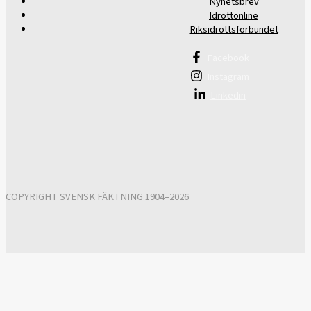
Nyhetsbrev
Idrottonline
Riksidrottsförbundet
Facebook
Instagram
Linkedin
COPYRIGHT SVENSK FÄKTNING 1904–2026