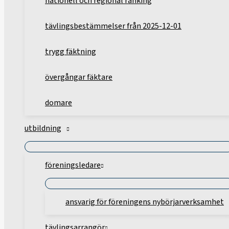
nationell och regional ranking
tävlingsbestämmelser från 2025-12-01
trygg fäktning
övergångar fäktare
domare
utbildning
föreningsledare
ansvarig för föreningens nybörjarverksamhet
tävlingsarrangör