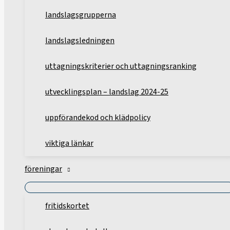
landslagsgrupperna
landslagsledningen
uttagningskriterier och uttagningsranking
utvecklingsplan – landslag 2024-25
uppförandekod och klädpolicy
viktiga länkar
föreningar
fritidskortet