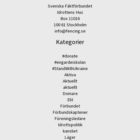
Svenska Fäktförbundet
Idrottens Hus
Box 11016
100 61 Stockholm
info@fencing.se
Kategorier
#donate
#engardeiskolan
#StandWithUkraine
Aktiva
Aktuellt
aktuellt
Domare
Elit
Förbundet
Förbundskaptener
Föreningsledare
Idrottspolitik
kansliet
Läger