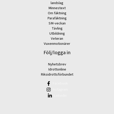
landslag
Minnestext
Om fäktning
Parafäktning
SM-veckan
Tävling
Utbildning
Veteran
Vuxenmotionärer
Följ/logga in
Nyhetsbrev
Idrottonline
Riksidrottsförbundet
Facebook
Instagram
Linkedin