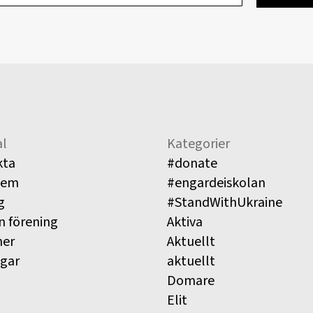
l
Kategorier
kta
#donate
lem
#engardeiskolan
g
#StandWithUkraine
n förening
Aktiva
ner
Aktuellt
ngar
aktuellt
Domare
Elit