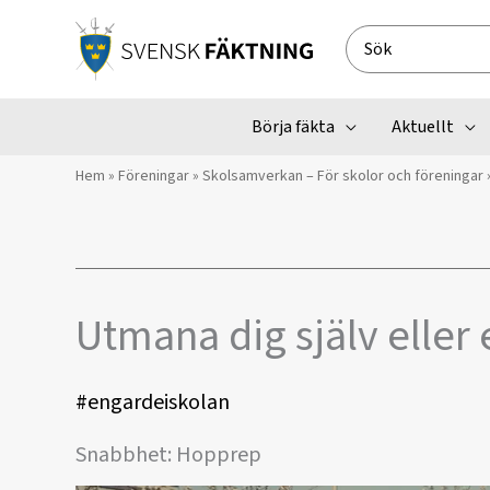
Hoppa
till
Search
innehåll
for:
Börja fäkta
Aktuellt
Hem
»
Föreningar
»
Skolsamverkan – För skolor och föreningar
Utmana dig själv eller
#engardeiskolan
Snabbhet: Hopprep