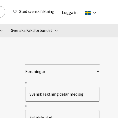
Stöd svensk fäktning
Logga in
Svenska Fäktförbundet
Föreningar
Svensk Fäktning delar med sig
Fritidskortet