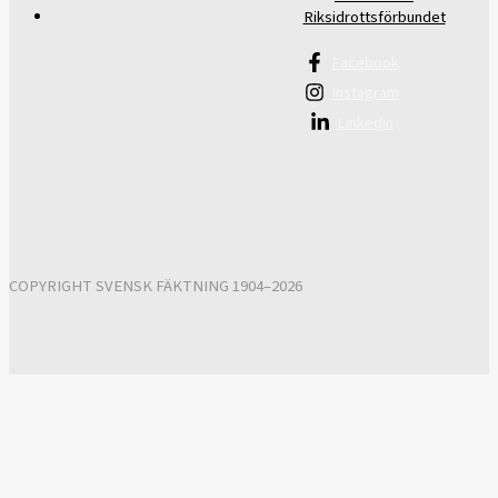
Riksidrottsförbundet
Facebook
Instagram
Linkedin
COPYRIGHT SVENSK FÄKTNING 1904–2026