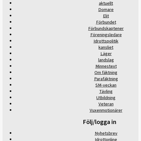
aktuellt
Domare
Elit
Förbundet
Förbundskaptener
Föreningsledare
Idrottspolitik
kansliet
Läger
landslag
Minnestext
Om fäktning
Parafäktning
SM-veckan
Tävling
Utbildning
Veteran
Vuxenmotionärer
Följ/logga in
Nyhetsbrev
Idrottonline