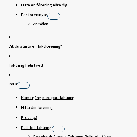
Hitta en förening nära dig
För föreningar
Anmälan
Vill du starta en fäktförening?
Fäktning hela livet!
Para
Kom i gång med parafäktning
Hitta din förening
Prova på
Rullstolsfäktning
Regelverk Svensk Fäktning Rullstol – Värja