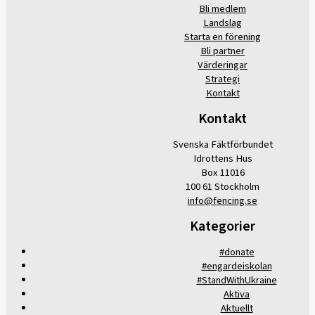
Bli medlem
Landslag
Starta en förening
Bli partner
Värderingar
Strategi
Kontakt
Kontakt
Svenska Fäktförbundet
Idrottens Hus
Box 11016
100 61 Stockholm
info@fencing.se
Kategorier
#donate
#engardeiskolan
#StandWithUkraine
Aktiva
Aktuellt