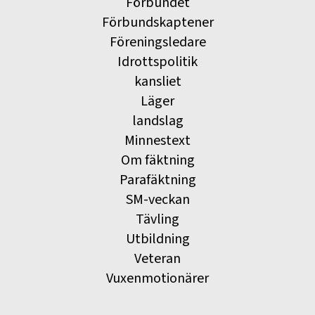
Förbundet
Förbundskaptener
Föreningsledare
Idrottspolitik
kansliet
Läger
landslag
Minnestext
Om fäktning
Parafäktning
SM-veckan
Tävling
Utbildning
Veteran
Vuxenmotionärer