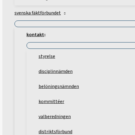
svenska fäktförbundet
kontakt
styrelse
disciplinnämden
belöningsnämnden
kommittéer
valberedningen
distriktsförbund