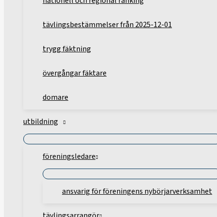
nationell och regional ranking
tävlingsbestämmelser från 2025-12-01
trygg fäktning
övergångar fäktare
domare
utbildning
föreningsledare
ansvarig för föreningens nybörjarverksamhet
tävlingsarrangör