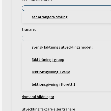
att arrangera tävling
tränare
svensk fäktnings utvecklingsmodell
fäktträning i grupp
lektionsgivning 1 värja
lektionsgivning i florett 1
domarutbildningar
utveckling fäktare eller tränare