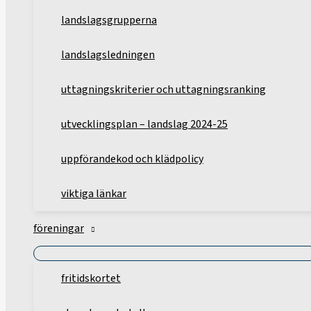
landslagsgrupperna
landslagsledningen
uttagningskriterier och uttagningsranking
utvecklingsplan – landslag 2024-25
uppförandekod och klädpolicy
viktiga länkar
föreningar
fritidskortet