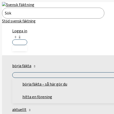
Hoppa
till
Search
innehåll
for:
Stöd svensk fäktning
Logga in
börja fäkta
börja fäkta – så här gör du
hitta en förening
aktuellt