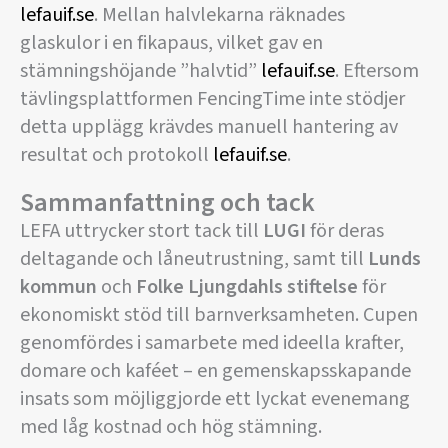
lefauif.se
. Mellan halvlekarna räknades
glaskulor i en fikapaus, vilket gav en
stämningshöjande ”halvtid”
lefauif.se
. Eftersom
tävlingsplattformen FencingTime inte stödjer
detta upplägg krävdes manuell hantering av
resultat och protokoll
lefauif.se
.
Sammanfattning och tack
LEFA uttrycker stort tack till
LUGI
för deras
deltagande och låneutrustning, samt till
Lunds
kommun
och
Folke Ljungdahls stiftelse
för
ekonomiskt stöd till barnverksamheten. Cupen
genomfördes i samarbete med ideella krafter,
domare och kaféet – en gemenskapsskapande
insats som möjliggjorde ett lyckat evenemang
med låg kostnad och hög stämning.