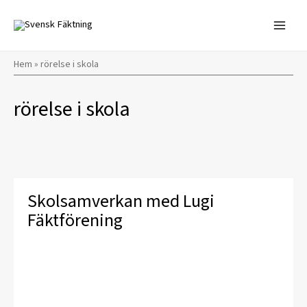
Hoppa
till
innehåll
Hem
»
rörelse i skola
rörelse i skola
Skolsamverkan med Lugi
Fäktförening