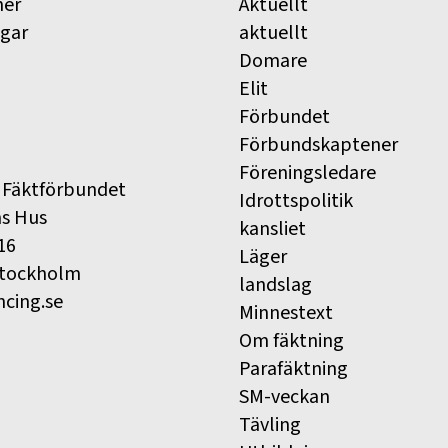
ner
Aktuellt
ngar
aktuellt
Domare
Elit
Förbundet
Förbundskaptener
Föreningsledare
 Fäktförbundet
Idrottspolitik
ns Hus
kansliet
16
Läger
Stockholm
landslag
ncing.se
Minnestext
Om fäktning
Parafäktning
SM-veckan
Tävling