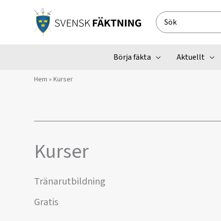
Hoppa
till
Search
innehåll
for:
Börja fäkta
Aktuellt
Hem
»
Kurser
Kurser
Tränarutbildning
Gratis