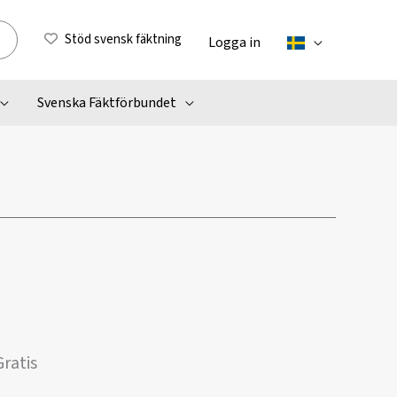
Stöd svensk fäktning
Logga in
Svenska Fäktförbundet
Gratis