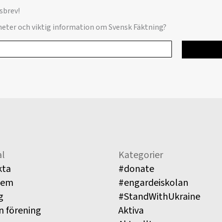
sbrev!
yheter och viktig information om Svensk Fäktning?
l
Kategorier
kta
#donate
lem
#engardeiskolan
g
#StandWithUkraine
n förening
Aktiva