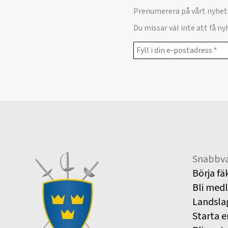
Prenumerera på vårt nyhet
Du missar väl inte att få n
Snabbva
Börja fä
Bli med
Landsla
Starta e