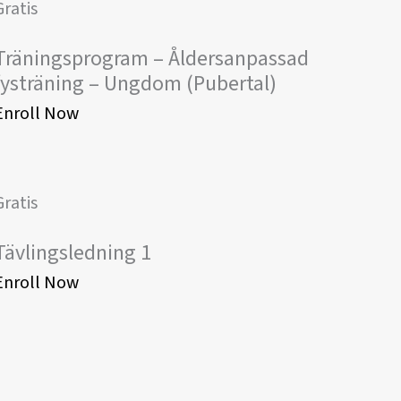
Gratis
Träningsprogram – Åldersanpassad
fysträning – Ungdom (Pubertal)
Enroll Now
Gratis
Tävlingsledning 1
Enroll Now