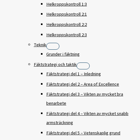
Helkroppskontroll 1:3
Helkroppskontroll 2:1
Helkroppskontroll 2:2
Helkroppskontroll 2:3
Teknik
Grunder i fäktning
Fäktstrategi och taktik
Fäktstrategi del 1 – Inledning
Fäktstrategi del 2 – Area of Excellence
Fäktstrategi del 3 – Vikten av mycket bra
benarbete
Fäktstrategi del 4 – Vikten av mycket snabb
armsträckning
Fäktstrategi del 5 – Vetenskaplig grund