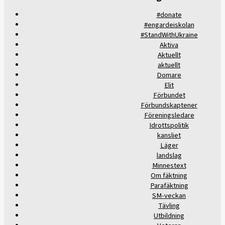
#donate
#engardeiskolan
#StandWithUkraine
Aktiva
Aktuellt
aktuellt
Domare
Elit
Förbundet
Förbundskaptener
Föreningsledare
Idrottspolitik
kansliet
Läger
landslag
Minnestext
Om fäktning
Parafäktning
SM-veckan
Tävling
Utbildning