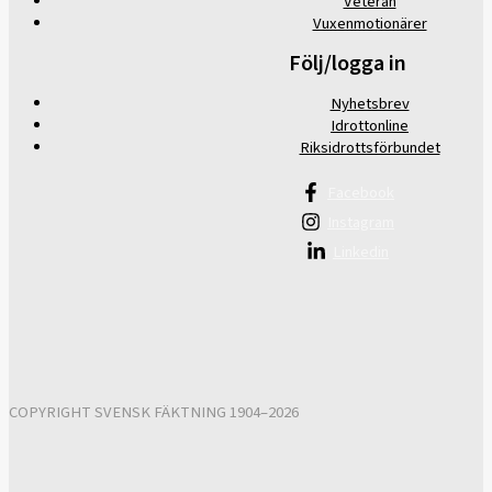
Veteran
Vuxenmotionärer
Följ/logga in
Nyhetsbrev
Idrottonline
Riksidrottsförbundet
Facebook
Instagram
Linkedin
COPYRIGHT SVENSK FÄKTNING 1904–2026