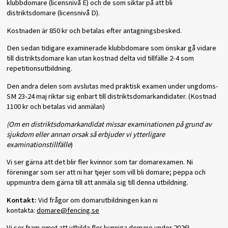
klubbdomare (licensnivå E) och de som siktar på att bli
distriktsdomare (licensnivå D).
Kostnaden är 850 kr och betalas efter antagningsbesked.
Den sedan tidigare examinerade klubbdomare som önskar gå vidare
till distriktsdomare kan utan kostnad delta vid tillfälle 2-4 som
repetitionsutbildning.
Den andra delen som avslutas med praktisk examen under ungdoms-
SM 23-24 maj riktar sig enbart till distriktsdomarkandidater. (Kostnad
1100 kr och betalas vid anmälan)
(Om en distriktsdomarkandidat missar examinationen på grund av
sjukdom eller annan orsak så erbjuder vi ytterligare
examinationstillfälle
)
Vi ser gärna att det blir fler kvinnor som tar domarexamen. Ni
föreningar som ser att ni har tjejer som vill bli domare; peppa och
uppmuntra dem gärna till att anmäla sig till denna utbildning.
Kontakt:
Vid frågor om domarutbildningen kan ni
kontakta:
domare@fencing.se
Vi ser fram emot att utbilda fler kunniga domare under 2026!