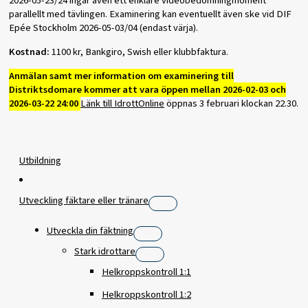
2026-05-23/24 ingår även ett enklare videobedömningmoment
parallellt med tävlingen. Examinering kan eventuellt även ske vid DIF
Epée Stockholm 2026-05-03/04 (endast värja).
Kostnad:
1100 kr, Bankgiro, Swish eller klubbfaktura.
Anmälan samt mer information om examinering till
Distriktsdomare kommer att vara
öppen
mellan 2026-02-03 och
2026-03-22 24:00
Länk till IdrottOnline
öppnas 3 februari klockan 22.30.
Utbildning
Utveckling fäktare eller tränare
Utveckla din fäktning
Stark idrottare
Helkroppskontroll 1:1
Helkroppskontroll 1:2