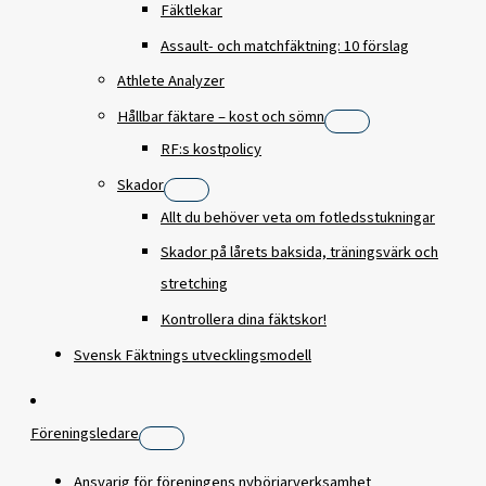
Fäktlekar
Assault- och matchfäktning: 10 förslag
Athlete Analyzer
Hållbar fäktare – kost och sömn
RF:s kostpolicy
Skador
Allt du behöver veta om fotledsstukningar
Skador på lårets baksida, träningsvärk och
stretching
Kontrollera dina fäktskor!
Svensk Fäktnings utvecklingsmodell
Föreningsledare
Ansvarig för föreningens nybörjarverksamhet