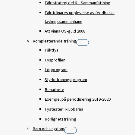
Fäktstrategi del 6 – Sammanfattning
Fäkttränares upplevelse av feedback i
tävlingssammanhang
Att vinna OS-guld 2008
Kompletterande träning
Fäktfys
Fysprofilen
Löpprogram
Styrketräningsprogram
Benarbete
Exempel på periodisering 2019-2020
Fystester i klubbarna
Rörlighetsträning
Barn och ungdom