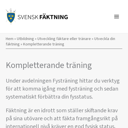
Hoppa
till
innehåll
Hem
»
Utbildning
»
Utveckling fäktare eller tränare
»
Utveckla din
fäktning
»
Kompletterande träning
Kompletterande träning
Under avdelningen Fysträning hittar du verktyg
för att komma igång med fysträning och sedan
systematiskt förbättra din fysstatus.
Fäktning är en idrott som ställer skiftande krav
på sina utövare och att fäkta framgångsrikt på
internationell nivå kräver en god fysisk status.