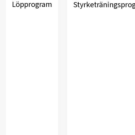
Löpprogram
Styrketräningspro