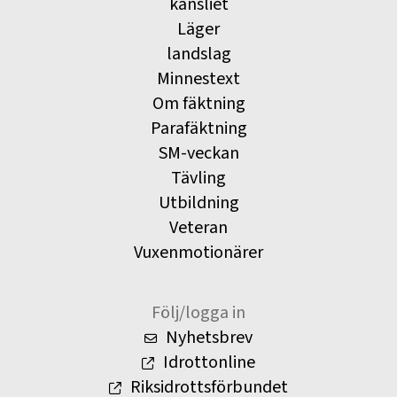
kansliet
Läger
landslag
Minnestext
Om fäktning
Parafäktning
SM-veckan
Tävling
Utbildning
Veteran
Vuxenmotionärer
Följ/logga in
Nyhetsbrev
Idrottonline
Riksidrottsförbundet