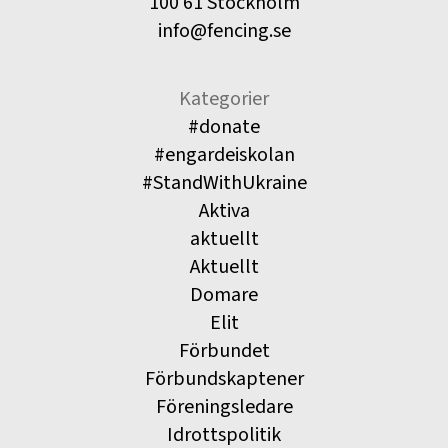
100 61 Stockholm
info@fencing.se
Kategorier
#donate
#engardeiskolan
#StandWithUkraine
Aktiva
aktuellt
Aktuellt
Domare
Elit
Förbundet
Förbundskaptener
Föreningsledare
Idrottspolitik