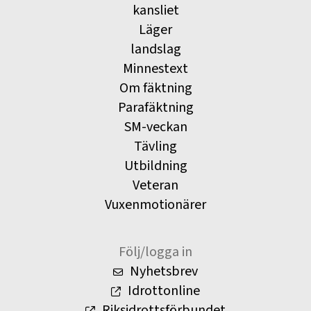
kansliet
Läger
landslag
Minnestext
Om fäktning
Parafäktning
SM-veckan
Tävling
Utbildning
Veteran
Vuxenmotionärer
Följ/logga in
Nyhetsbrev
Idrottonline
Riksidrottsförbundet