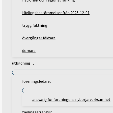
nationell och regional ranking
tävlingsbestämmelser från 2025-12-01
trygg fäktning
övergångar fäktare
domare
utbildning
föreningsledare
ansvarig för föreningens nybörjarverksamhet
tävlingsarrangör