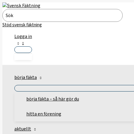
Hoppa
till
Search
innehåll
for:
Stöd svensk fäktning
Logga in
börja fäkta
börja fäkta – så här gör du
hitta en förening
aktuellt