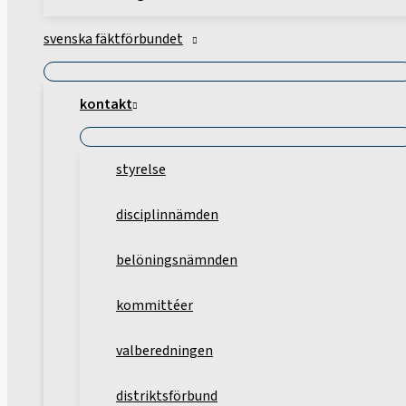
svenska fäktförbundet
kontakt
styrelse
disciplinnämden
belöningsnämnden
kommittéer
valberedningen
distriktsförbund