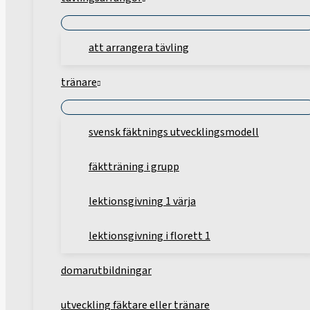
att arrangera tävling
tränare
svensk fäktnings utvecklingsmodell
fäktträning i grupp
lektionsgivning 1 värja
lektionsgivning i florett 1
domarutbildningar
utveckling fäktare eller tränare