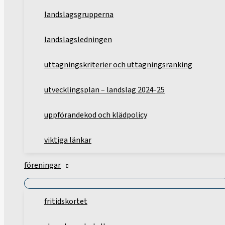
landslagsgrupperna
landslagsledningen
uttagningskriterier och uttagningsranking
utvecklingsplan – landslag 2024-25
uppförandekod och klädpolicy
viktiga länkar
föreningar
fritidskortet