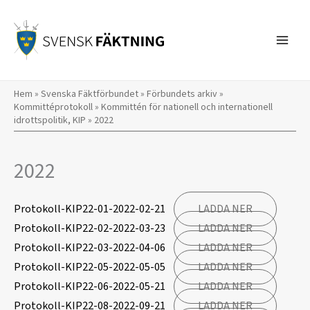
Hoppa
till
innehåll
Hem
»
Svenska Fäktförbundet
»
Förbundets arkiv
»
Kommittéprotokoll
»
Kommittén för nationell och internationell
idrottspolitik, KIP
»
2022
2022
Protokoll-KIP22-01-2022-02-21
LADDA NER
Protokoll-KIP22-02-2022-03-23
LADDA NER
Protokoll-KIP22-03-2022-04-06
LADDA NER
Protokoll-KIP22-05-2022-05-05
LADDA NER
Protokoll-KIP22-06-2022-05-21
LADDA NER
Protokoll-KIP22-08-2022-09-21
LADDA NER