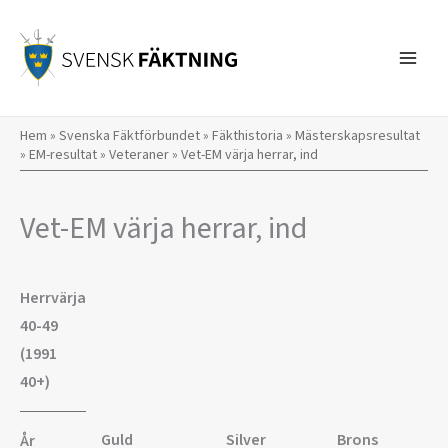
Hoppa
till
innehåll
Hem
»
Svenska Fäktförbundet
»
Fäkthistoria
»
Mästerskapsresultat
»
EM-resultat
»
Veteraner
»
Vet-EM värja herrar, ind
Vet-EM värja herrar, ind
Herrvärja
40-49
(1991
40+)
Guld
Silver
Brons
År