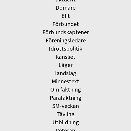
Domare
Elit
Förbundet
Förbundskaptener
Föreningsledare
Idrottspolitik
kansliet
Läger
landslag
Minnestext
Om fäktning
Parafäktning
SM-veckan
Tävling
Utbildning
Veteran