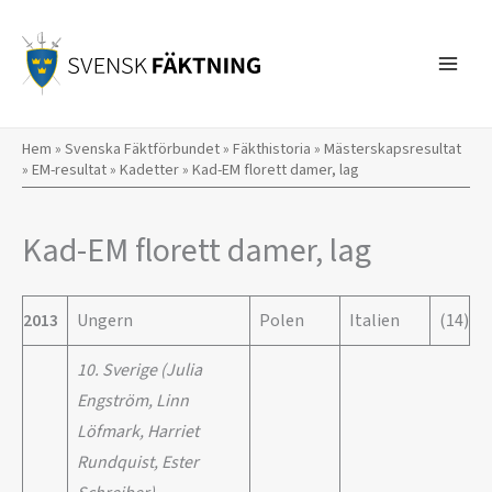
Hoppa
till
innehåll
Hem
»
Svenska Fäktförbundet
»
Fäkthistoria
»
Mästerskapsresultat
»
EM-resultat
»
Kadetter
»
Kad-EM florett damer, lag
Kad-EM florett damer, lag
2013
Ungern
Polen
Italien
(14)
10. Sverige (Julia
Engström, Linn
Löfmark, Harriet
Rundquist, Ester