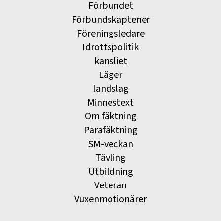
Förbundet
Förbundskaptener
Föreningsledare
Idrottspolitik
kansliet
Läger
landslag
Minnestext
Om fäktning
Parafäktning
SM-veckan
Tävling
Utbildning
Veteran
Vuxenmotionärer