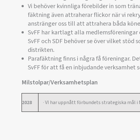
Vi behöver kvinnliga förebilder in som trä
fäktning även attraherar flickor när vi rekr
anstränger oss till att attrahera båda köne
SvFF har kartlagt alla medlemsföreningar
SvFF och SDF behöver se över vilket stöd 
distrikten.
Parafäktning finns i några få föreningar. 
SvFF för att få en inbjudande verksamhet 
Milstolpar/Verksamhetsplan
2028
· VI har uppnått förbundets strategiska mål i