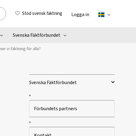
Stöd svensk fäktning
Logga in
Svenska Fäktförbundet
r vi fäktning för alla?
Svenska Fäktförbundet
Förbundets partners
Kontakt