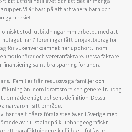
port att utföra hela livet och att det är många
grupper. Vi är bäst på att attrahera barn och
n gymnasiet.
nomiskt stöd, utbildningar mm arbetet med att
I nuläget har 7 föreningar fått projektbidrag för
drag för vuxenverksamhet har upphört. Inom
xenmotionärer och veteranfäktare. Dessa fäktare
r finansiering samt bra sparring för andra
ans. Familjer från resurssvaga familjer och
i fäktning än inom idrottsrörelsen generellt. Idag
att område enligt polisens definition. Dessa
rka närvaron i sitt område.
vi har tagit några första steg även i Sverige med
görande av rullstolar på klubbar geografiskt
ör att parafäktningen ska få brett fotfäste,