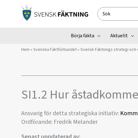
Hoppa
till
Search
innehåll
for:
Börja fäkta
Aktuellt
Hem
»
Svenska Fäktförbundet
»
Svensk Fäktnings strategi och 
SI1.2 Hur åstadkommer 
Ansvarig för detta strategiska initiativ:
Kommit
Ordförande: Fredrik Melander
Senast uppdaterad av: