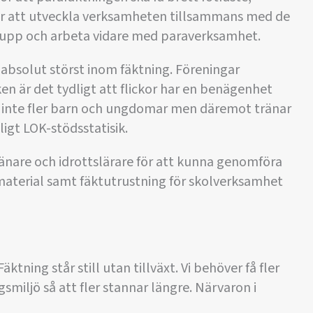
 för att utveckla verksamheten tillsammans med de
ta upp och arbeta vidare med paraverksamhet.
bsolut störst inom fäktning. Föreningar
iken är det tydligt att flickor har en benägenhet
ir inte fler barn och ungdomar men däremot tränar
ligt LOK-stödsstatisik.
änare och idrottslärare för att kunna genomföra
ödmaterial samt fäktutrustning för skolverksamhet
äktning står still utan tillväxt. Vi behöver få fler
ngsmiljö så att fler stannar längre. Närvaron i