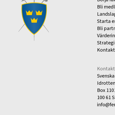
Bli med
Landsla
Starta e
Bli part
Värderi
Strategi
Kontakt
Kontakt
Svenska
Idrotte
Box 110
100 61 
info@fe