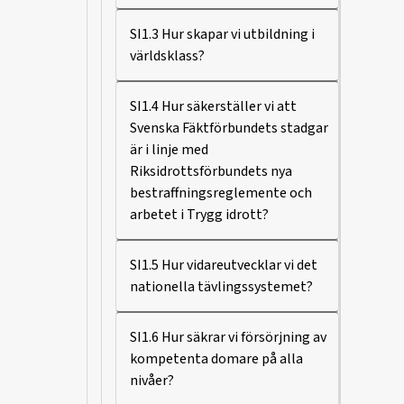
SI1.3 Hur skapar vi utbildning i
världsklass?
SI1.4 Hur säkerställer vi att
Svenska Fäktförbundets stadgar
är i linje med
Riksidrottsförbundets nya
bestraffningsreglemente och
arbetet i Trygg idrott?
SI1.5 Hur vidareutvecklar vi det
nationella tävlingssystemet?
SI1.6 Hur säkrar vi försörjning av
kompetenta domare på alla
nivåer?