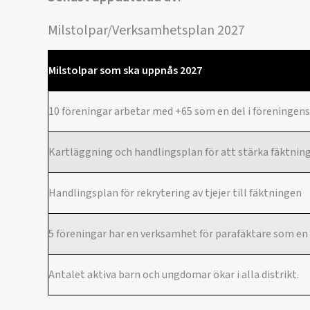
Milstolpar/Verksamhetsplan 2027
Milstolpar som ska uppnås 202
7
10 föreningar arbetar med +65 som en del i föreningen
Kartläggning och handlingsplan för att stärka fäktni
Handlingsplan för rekrytering av tjejer till fäktningen
5 föreningar har en verksamhet för parafäktare som en 
Antalet aktiva barn och ungdomar ökar i alla distrikt.