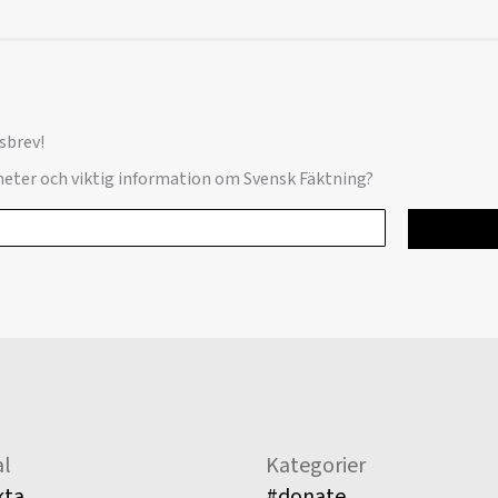
sbrev!
yheter och viktig information om Svensk Fäktning?
l
Kategorier
kta
#donate