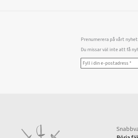
Prenumerera på vårt nyhet
Du missar väl inte att få n
Snabbva
Börja fä