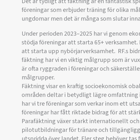
Det är tydligt att fäktning är en fantastisk s
föreningar som erbjuder träning för olika mål
ungdomar men det är många som slutar inna
Under perioden 2023–2025 har vi genom eko
stödja föreningar att starta 65+ verksamhet. 
att starta upp nybörjarverksamhet. RF.s bi
fäktning har vi en viktig målgrupp som är vu
är ofta ryggraden i föreningar och säkerställe
målgrupper.
Fäktning visar en kraftig socioekonomisk obal
områden deltar i betydligt lägre omfattning 
har vi tre föreningar som verkar inom ett uts
föreningar har fått riktade bidrag för att stä
Parafäktning växer starkt internationellt och 
pilotutbildningar för tränare och tillgänglig
utspridda över landet. Fler steg behöver tas f