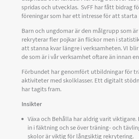
spridas och utvecklas. SvFF har fått bidrag
föreningar som har ett intresse för att star
Barn och ungdomar är den målgrupp som är a
rekryterar fler pojkar än flickor men i statist
att stanna kvar längre i verksamheten. VI bl
de som är i vår verksamhet oftare än innan en
Förbundet har genomfört utbildningar för tr
aktiviteter med skolklasser. Ett digitalt st
har tagits fram.
Insikter
Växa och Behålla har aldrig varit viktigare. F
in i fäktning och se över träning- och tävli
skolor är viktig för långsiktig rekrytering.