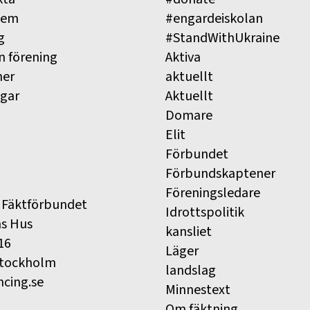
lem
#engardeiskolan
g
#StandWithUkraine
n förening
Aktiva
ner
aktuellt
ngar
Aktuellt
Domare
Elit
Förbundet
Förbundskaptener
Föreningsledare
 Fäktförbundet
Idrottspolitik
ns Hus
kansliet
16
Läger
Stockholm
landslag
ncing.se
Minnestext
Om fäktning