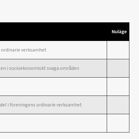
Nuläge
s ordinarie verksamhet
ngen i socioekonomiskt svaga områden
del i föreningens ordinarie verksamhet