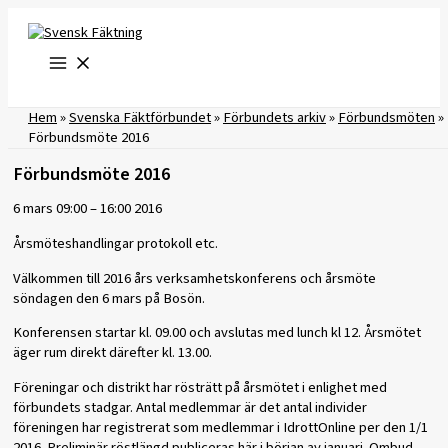
Hoppa
till
innehåll
Hem
»
Svenska Fäktförbundet
»
Förbundets arkiv
»
Förbundsmöten
»
Förbundsmöte 2016
Förbundsmöte 2016
6 mars 09:00 – 16:00 2016
Årsmöteshandlingar protokoll etc.
Välkommen till 2016 års verksamhetskonferens och årsmöte
söndagen den 6 mars på Bosön.
Konferensen startar kl. 09.00 och avslutas med lunch kl 12. Årsmötet
äger rum direkt därefter kl. 13.00.
Föreningar och distrikt har rösträtt på årsmötet i enlighet med
förbundets stadgar. Antal medlemmar är det antal individer
föreningen har registrerat som medlemmar i IdrottOnline per den 1/1
2016. Preliminär röstlängd publiceras här i början av januari. Ombud