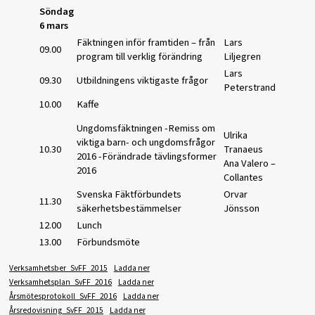
Söndag
6 mars
Fäktningen inför framtiden – från
Lars
09.00
program till verklig förändring
Liljegren
Lars
09.30
Utbildningens viktigaste frågor
Peterstrand
10.00
Kaffe
Ungdomsfäktningen -Remiss om
Ulrika
viktiga barn- och ungdomsfrågor
10.30
Tranaeus
2016 -Förändrade tävlingsformer
Ana Valero –
2016
Collantes
Svenska Fäktförbundets
Orvar
11.30
säkerhetsbestämmelser
Jönsson
12.00
Lunch
13.00
Förbundsmöte
Verksamhetsber_SvFF_2015
Ladda ner
Verksamhetsplan_SvFF_2016
Ladda ner
Årsmötesprotokoll_SvFF_2016
Ladda ner
Årsredovisning_SvFF_2015
Ladda ner