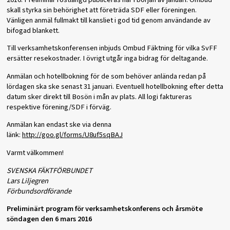
skall styrka sin behörighet att företräda SDF eller föreningen.
Vänligen anmäl fullmakt till kansliet i god tid genom användande av
bifogad blankett.
Till verksamhetskonferensen inbjuds Ombud Fäktning för vilka SvFF
ersätter resekostnader. I övrigt utgår inga bidrag för deltagande.
Anmälan och hotellbokning för de som behöver anlända redan på
lördagen ska ske senast 31 januari. Eventuell hotellbokning efter detta
datum sker direkt till Bosön i mån av plats. All logi faktureras
respektive förening/SDF i förväg.
Anmälan kan endast ske via denna
länk:
http://goo.gl/forms/U8uf5sqBAJ
Varmt välkommen!
SVENSKA FÄKTFÖRBUNDET
Lars Liljegren
Förbundsordförande
Preliminärt program för verksamhetskonferens och årsmöte
s
öndagen den 6 mars
2016