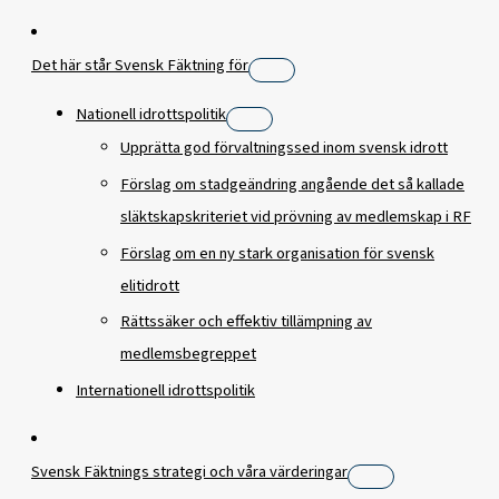
Det här står Svensk Fäktning för
Nationell idrottspolitik
Upprätta god förvaltningssed inom svensk idrott
Förslag om stadgeändring angående det så kallade
släktskapskriteriet vid prövning av medlemskap i RF
Förslag om en ny stark organisation för svensk
elitidrott
Rättssäker och effektiv tillämpning av
medlemsbegreppet
Internationell idrottspolitik
Svensk Fäktnings strategi och våra värderingar