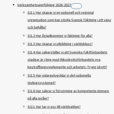
Verksamhetsuppföljning 2026-2027
SI1.1 Hur skapar vi en nationell och regional
organisation som kan stödja Svensk Fäktning i att växa
och behålla?
SI1.2 Hur åstadkommer vi fäktning för alla?
SI1.3 Hur skapar vi utbildning i världsklass?
SI1.4 Hur säkerställer vi att Svenska Fäktförbundets
stadgar är i linje med Riksidrottsförbundets nya
bestraffningsreglemente och arbetet i Trygg idrott?
SI1.5 Hur vidareutvecklar vi det nationella
tävlingssystemet?
SI1.6 Hur säkrar vi försörjning av kompetenta domare
på alla nivåer?
SI2.1 Hur tar vi oss till världseliten?