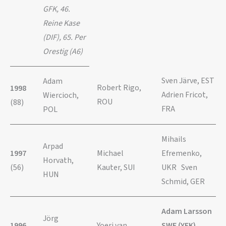
GFK, 46.
Reine Kase
(DIF), 65. Per
Orestig (A6)
Sven Järve, EST
Adam
Robert Rigo,
1998
Adrien Fricot,
Wiercioch,
ROU
(88)
FRA
POL
Mihails
Arpad
1997
Michael
Efremenko,
Horvath,
(56)
Kauter, SUI
UKR Sven
HUN
Schmid, GER
Adam Larsson
Jörg
1996
Yoeri van
SWE (YFK)