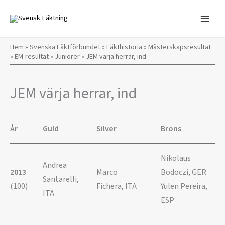
Hoppa
till
innehåll
Hem
»
Svenska Fäktförbundet
»
Fäkthistoria
»
Mästerskapsresultat
»
EM-resultat
»
Juniorer
»
JEM värja herrar, ind
JEM värja herrar, ind
År
Guld
Silver
Brons
Nikolaus
Andrea
2013
Marco
Bodoczi, GER
Santarelli,
(100)
Fichera, ITA
Yulen Pereira,
ITA
ESP