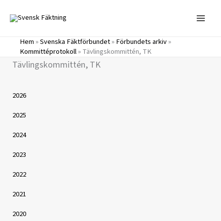
Hoppa
till
innehåll
Hem
»
Svenska Fäktförbundet
»
Förbundets arkiv
»
Kommittéprotokoll
»
Tävlingskommittén, TK
Tävlingskommittén, TK
2026
2025
2024
2023
2022
2021
2020