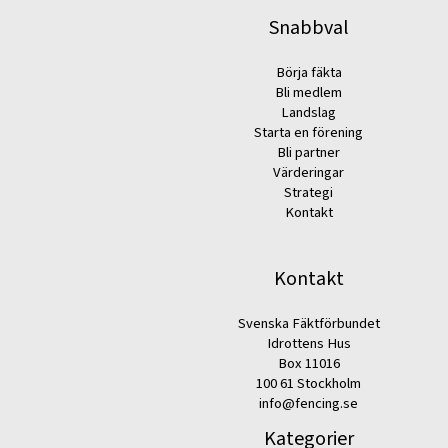
Snabbval
Börja fäkta
Bli medlem
Landslag
Starta en förening
Bli partner
Värderingar
Strategi
Kontakt
Kontakt
Svenska Fäktförbundet
Idrottens Hus
Box 11016
100 61 Stockholm
info@fencing.se
Kategorier