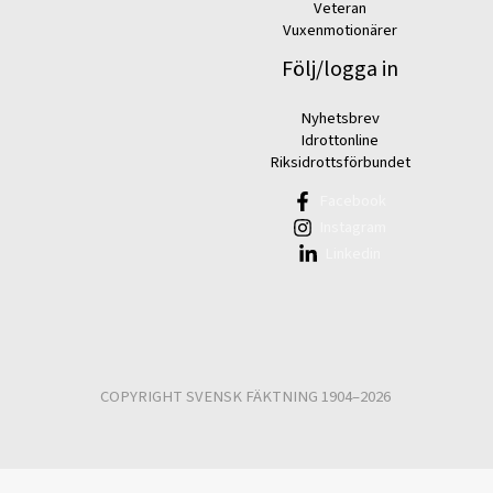
Veteran
Vuxenmotionärer
Följ/logga in
Nyhetsbrev
Idrottonline
Riksidrottsförbundet
Facebook
Instagram
Linkedin
COPYRIGHT SVENSK FÄKTNING 1904–2026