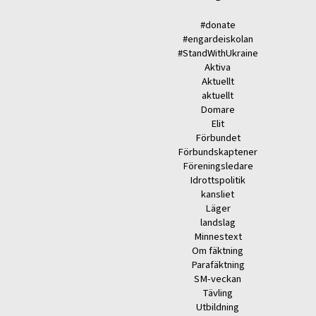
#donate
#engardeiskolan
#StandWithUkraine
Aktiva
Aktuellt
aktuellt
Domare
Elit
Förbundet
Förbundskaptener
Föreningsledare
Idrottspolitik
kansliet
Läger
landslag
Minnestext
Om fäktning
Parafäktning
SM-veckan
Tävling
Utbildning