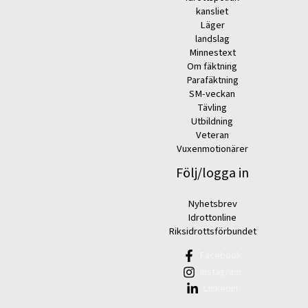
kansliet
Läger
landslag
Minnestext
Om fäktning
Parafäktning
SM-veckan
Tävling
Utbildning
Veteran
Vuxenmotionärer
Följ/logga in
Nyhetsbrev
Idrottonline
Riksidrottsförbundet
Facebook
Instagram
Linkedin