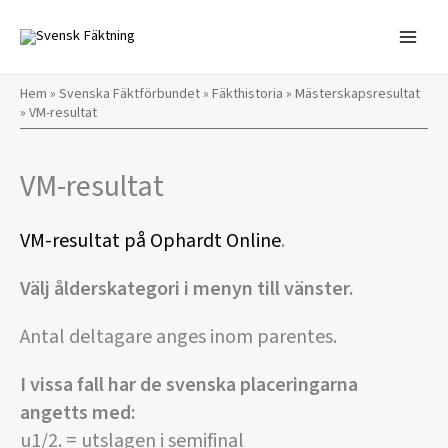
Hoppa
till
innehåll
Hem
»
Svenska Fäktförbundet
»
Fäkthistoria
»
Mästerskapsresultat
»
VM-resultat
VM-resultat
VM-resultat på Ophardt Online
.
Välj ålderskategori i menyn till vänster.
Antal deltagare anges inom parentes.
I vissa fall har de svenska placeringarna
angetts med:
u1/2. = utslagen i semifinal