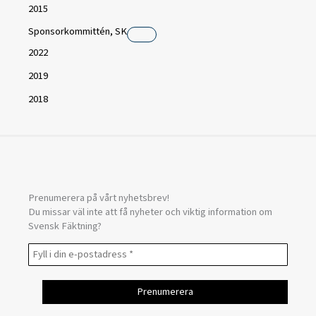
2015
Sponsorkommittén, SK
2022
2019
2018
Prenumerera på vårt nyhetsbrev!
Du missar väl inte att få nyheter och viktig information om
Svensk Fäktning?