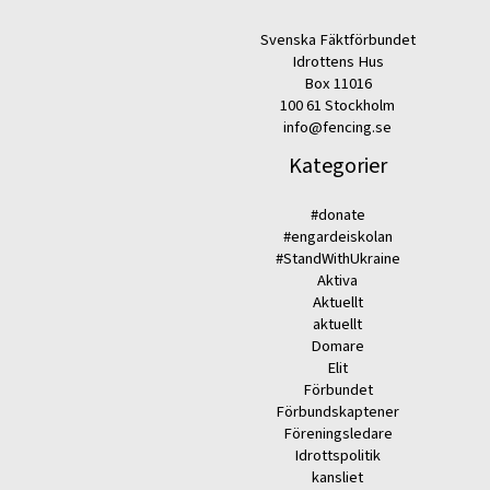
Svenska Fäktförbundet
Idrottens Hus
Box 11016
100 61 Stockholm
info@fencing.se
Kategorier
#donate
#engardeiskolan
#StandWithUkraine
Aktiva
Aktuellt
aktuellt
Domare
Elit
Förbundet
Förbundskaptener
Föreningsledare
Idrottspolitik
kansliet