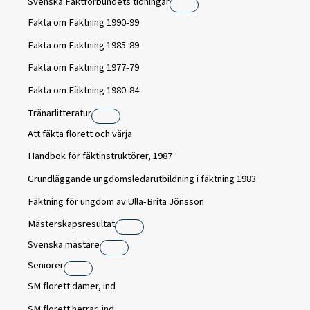
Svenska Fäktförbundets tidningar
Fakta om Fäktning 1990-99
Fakta om Fäktning 1985-89
Fakta om Fäktning 1977-79
Fakta om Fäktning 1980-84
Tränarlitteratur
Att fäkta florett och värja
Handbok för fäktinstruktörer, 1987
Grundläggande ungdomsledarutbildning i fäktning 1983
Fäktning för ungdom av Ulla-Brita Jönsson
Mästerskapsresultat
Svenska mästare
Seniorer
SM florett damer, ind
SM florett herrar, ind