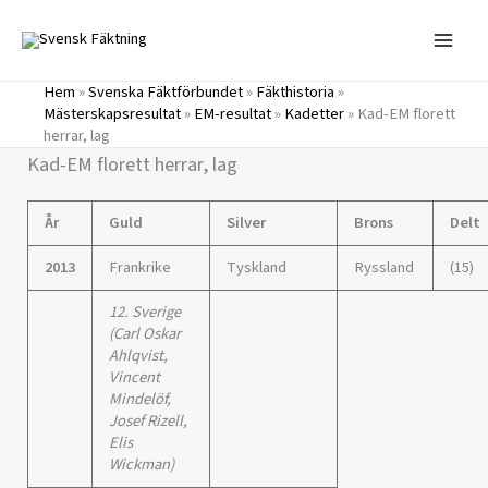
Hoppa
till
innehåll
Hem
»
Svenska Fäktförbundet
»
Fäkthistoria
»
Mästerskapsresultat
»
EM-resultat
»
Kadetter
»
Kad-EM florett
herrar, lag
Kad-EM florett herrar, lag
År
Guld
Silver
Brons
Delt
2013
Frankrike
Tyskland
Ryssland
(15)
12. Sverige
(Carl Oskar
Ahlqvist,
Vincent
Mindelöf,
Josef Rizell,
Elis
Wickman)