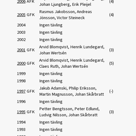
2006
ÄFK
(4)
Johan Ljungberg, Erik Pleijel
Rasmus Jakobsson, Andreas
2005
GFK
(4)
Jönsson, Victor Steineck
2004
Ingen tävling
2003
Ingen tävling
2002
Ingen tävling
Arvid Blomqvist, Henrik Lundegard,
2001
GFK
(3)
Johan Wertsén
Arvid Blomqvist, Henrik Lundegard,
2000
GFK
(5)
Claes Ruth, Johan Wertsén
1999
Ingen tävling
1998
Ingen tävling
Jakub Adamski, Philip Eriksson,
1997
GFK
(-)
Martin Magnusson, Johan Skårbratt
1996
Ingen tävling
Petter Bengtsson, Peter Edlund,
1995
GFK
(3)
Ludvig Nilsson, Johan Skårbratt
1994
Ingen tävling
1993
Ingen tävling