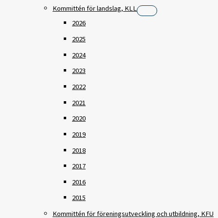
Kommittén för landslag, KLL
2026
2025
2024
2023
2022
2021
2020
2019
2018
2017
2016
2015
Kommittén för föreningsutveckling och utbildning, KFU