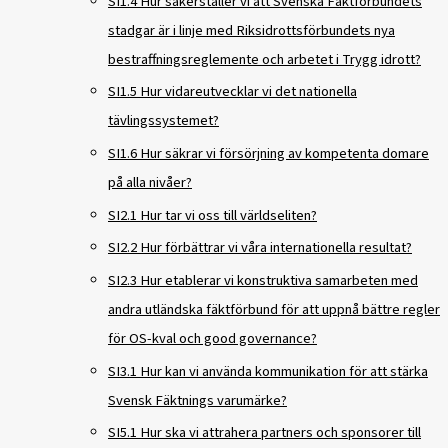
SI1.4 Hur säkerställer vi att Svenska Fäktförbundets
stadgar är i linje med Riksidrottsförbundets nya
bestraffningsreglemente och arbetet i Trygg idrott?
SI1.5 Hur vidareutvecklar vi det nationella
tävlingssystemet?
SI1.6 Hur säkrar vi försörjning av kompetenta domare
på alla nivåer?
SI2.1 Hur tar vi oss till världseliten?
SI2.2 Hur förbättrar vi våra internationella resultat?
SI2.3 Hur etablerar vi konstruktiva samarbeten med
andra utländska fäktförbund för att uppnå bättre regler
för OS-kval och good governance?
SI3.1 Hur kan vi använda kommunikation för att stärka
Svensk Fäktnings varumärke?
SI5.1 Hur ska vi attrahera partners och sponsorer till