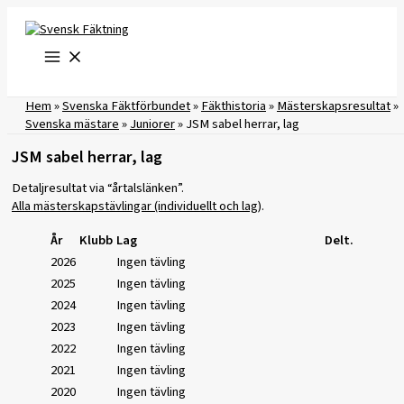
Hoppa
till
innehåll
Hem
»
Svenska Fäktförbundet
»
Fäkthistoria
»
Mästerskapsresultat
»
Svenska mästare
»
Juniorer
»
JSM sabel herrar, lag
JSM sabel herrar, lag
Detaljresultat via “årtalslänken”.
Alla mästerskapstävlingar (individuellt och lag)
.
År
Klubb
Lag
Delt.
2026
Ingen tävling
2025
Ingen tävling
2024
Ingen tävling
2023
Ingen tävling
2022
Ingen tävling
2021
Ingen tävling
2020
Ingen tävling