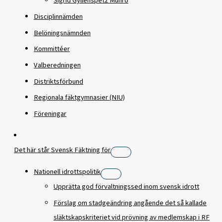
Sigrid Gyllenspetz Munro
Disciplinnämden
Belöningsnämnden
Kommittéer
Valberedningen
Distriktsförbund
Regionala fäktgymnasier (NIU)
Föreningar
Det här står Svensk Fäktning för
Nationell idrottspolitik
Upprätta god förvaltningssed inom svensk idrott
Förslag om stadgeändring angående det så kallade
släktskapskriteriet vid prövning av medlemskap i RF