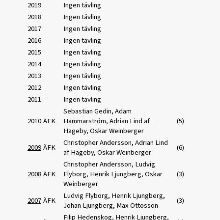
2019
Ingen tävling
2018
Ingen tävling
2017
Ingen tävling
2016
Ingen tävling
2015
Ingen tävling
2014
Ingen tävling
2013
Ingen tävling
2012
Ingen tävling
2011
Ingen tävling
Sebastian Gedin, Adam
2010
ÄFK
Hammarström, Adrian Lind af
(5)
Hageby, Oskar Weinberger
Christopher Andersson, Adrian Lind
2009
ÄFK
(6)
af Hageby, Oskar Weinberger
Christopher Andersson, Ludvig
2008
ÄFK
Flyborg, Henrik Ljungberg, Oskar
(3)
Weinberger
Ludvig Flyborg, Henrik Ljungberg,
2007
ÄFK
(3)
Johan Ljungberg, Max Ottosson
Filip Hedenskog, Henrik Ljungberg,