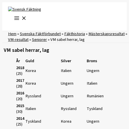
Hoppa
till
innehåll
Hem
»
Svenska Fäktförbundet
»
Fäkthistoria
»
Mästerskapsresultat
»
VM-resultat
»
Seniorer
»
VM sabel herrar, lag
VM sabel herrar, lag
År
Guld
Silver
Brons
2018
Korea
Italien
Ungern
(25)
2017
Korea
Ungern
Italien
(28)
2016
Ryssland
Ungern
Rumänien
(20)
2015
Italien
Ryssland
Tyskland
(30)
2014
Tyskland
Korea
Ungern
(25)