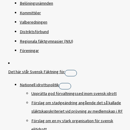
Belöningsnämnden
Kommittéer
Valberedningen
Distriktsförbund
Regionala fäktgymnasier (NIU)
Föreningar
Det här står Svensk Fäktning för
Nationell idrottspolitik
Upprätta god förvaltningssed inom svensk idrott
Förslag om stadgeändring angående det så kallade
släktskapskriteriet vid prövning av medlemskap i RF
Förslag om en ny stark organisation för svensk
elitidrott