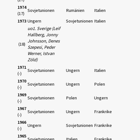
1974
Sovjetunionen
Rumänien
Italien
(17)
1973
Ungern
Sovjetunionen
Italien
uo1. Sverige (Leif
Hallberg, Jonny
Johnsson, Denes
(18)
Szepesi, Peder
Werner, Istvan
Zöld)
1971
Sovjetunionen
Ungern
Italien
(-)
1970
Sovjetunionen
Ungern
Polen
(-)
1969
Sovjetunionen
Polen
Ungern
(-)
1967
Sovjetunionen
Ungern
Frankrike
(-)
1966
Ungern
Sovjetunionen
Frankrike
(-)
1965
Sovjetunionen
Italien
Frankrike