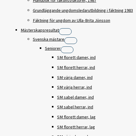
Handbok för fäktinstruktörer, 1987
Grundläggande ungdomsledarutbildning i fäktning 1983
Fäktning för ungdom av Ulla-Brita Jönsson
Mästerskapsresultat
Svenska mästare
Seniorer
SM florett damer, ind
SM florett herrar, ind
SM värja damer, ind
SM värja herrar, ind
SM sabel damer, ind
SM sabel herrar, ind
SM florett damer, lag
SM florett herrar, lag