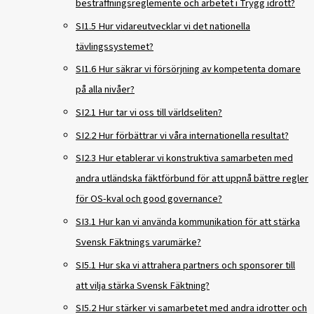
bestraffningsreglemente och arbetet i Trygg idrott?
SI1.5 Hur vidareutvecklar vi det nationella
tävlingssystemet?
SI1.6 Hur säkrar vi försörjning av kompetenta domare
på alla nivåer?
SI2.1 Hur tar vi oss till världseliten?
SI2.2 Hur förbättrar vi våra internationella resultat?
SI2.3 Hur etablerar vi konstruktiva samarbeten med
andra utländska fäktförbund för att uppnå bättre regler
för OS-kval och good governance?
SI3.1 Hur kan vi använda kommunikation för att stärka
Svensk Fäktnings varumärke?
SI5.1 Hur ska vi attrahera partners och sponsorer till
att vilja stärka Svensk Fäktning?
SI5.2 Hur stärker vi samarbetet med andra idrotter och