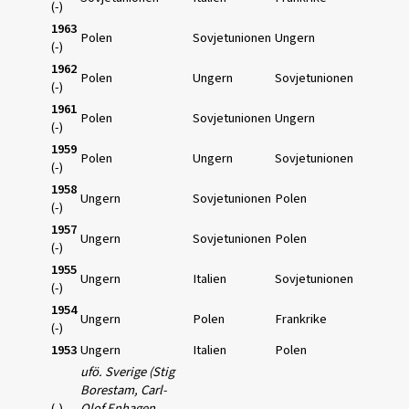
(-)
1963
Polen
Sovjetunionen
Ungern
(-)
1962
Polen
Ungern
Sovjetunionen
(-)
1961
Polen
Sovjetunionen
Ungern
(-)
1959
Polen
Ungern
Sovjetunionen
(-)
1958
Ungern
Sovjetunionen
Polen
(-)
1957
Ungern
Sovjetunionen
Polen
(-)
1955
Ungern
Italien
Sovjetunionen
(-)
1954
Ungern
Polen
Frankrike
(-)
1953
Ungern
Italien
Polen
ufö. Sverige (Stig
Borestam, Carl-
(-)
Olof Enhagen,