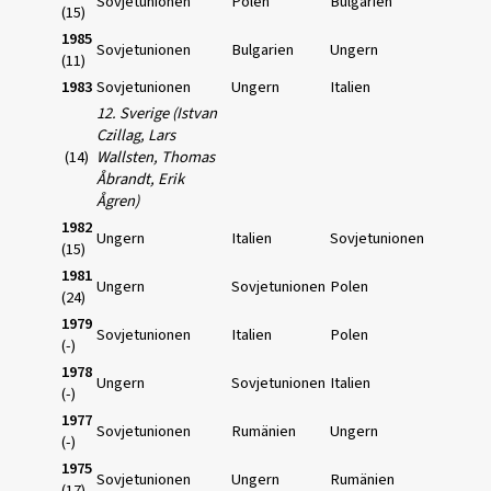
Sovjetunionen
Polen
Bulgarien
(15)
1985
Sovjetunionen
Bulgarien
Ungern
(11)
1983
Sovjetunionen
Ungern
Italien
12. Sverige (Istvan
Czillag, Lars
(14)
Wallsten, Thomas
Åbrandt, Erik
Ågren)
1982
Ungern
Italien
Sovjetunionen
(15)
1981
Ungern
Sovjetunionen
Polen
(24)
1979
Sovjetunionen
Italien
Polen
(-)
1978
Ungern
Sovjetunionen
Italien
(-)
1977
Sovjetunionen
Rumänien
Ungern
(-)
1975
Sovjetunionen
Ungern
Rumänien
(17)