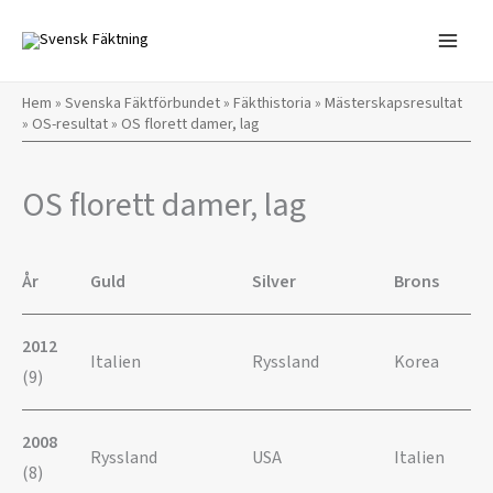
Hoppa
till
innehåll
Hem
»
Svenska Fäktförbundet
»
Fäkthistoria
»
Mästerskapsresultat
»
OS-resultat
»
OS florett damer, lag
OS florett damer, lag
År
Guld
Silver
Brons
2012
Italien
Ryssland
Korea
(9)
2008
Ryssland
USA
Italien
(8)