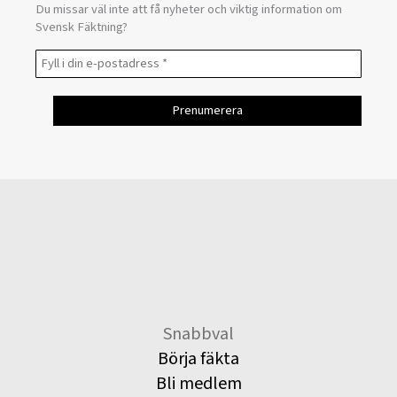
Du missar väl inte att få nyheter och viktig information om
Svensk Fäktning?
Snabbval
Börja fäkta
Bli medlem