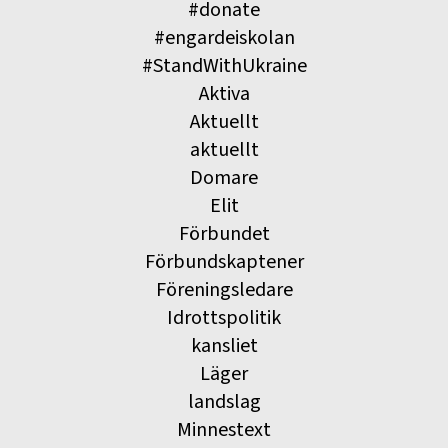
#donate
#engardeiskolan
#StandWithUkraine
Aktiva
Aktuellt
aktuellt
Domare
Elit
Förbundet
Förbundskaptener
Föreningsledare
Idrottspolitik
kansliet
Läger
landslag
Minnestext