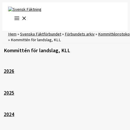
Hoppa
till
innehåll
Hem
»
Svenska Fäktförbundet
»
Förbundets arkiv
»
Kommittéprotokol
»
Kommittén för landslag, KLL
Kommittén för landslag, KLL
2026
2025
2024