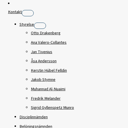
Kontakt
Styrelse
Otto Drakenberg
Ana Valero-Collantes
Jan Tivenius
Åsa Andersson
Kerstin Hübel Felldin
Jakob Stymne
Muhannad Al-Nuaimi
Fredrik Melander
Sigrid Gyllenspetz Munro
Disciplinnämden
Belöningsnämnden