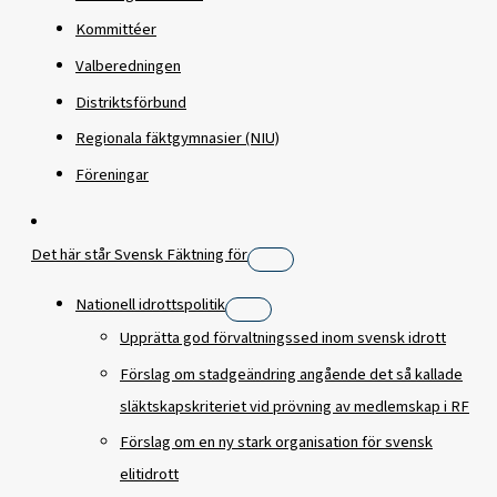
Kommittéer
Valberedningen
Distriktsförbund
Regionala fäktgymnasier (NIU)
Föreningar
Det här står Svensk Fäktning för
Nationell idrottspolitik
Upprätta god förvaltningssed inom svensk idrott
Förslag om stadgeändring angående det så kallade
släktskapskriteriet vid prövning av medlemskap i RF
Förslag om en ny stark organisation för svensk
elitidrott