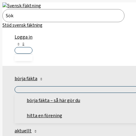
Hoppa
till
Search
innehåll
for:
Stöd svensk fäktning
Logga in
börja fäkta
börja fäkta – så här gör du
hitta en förening
aktuellt