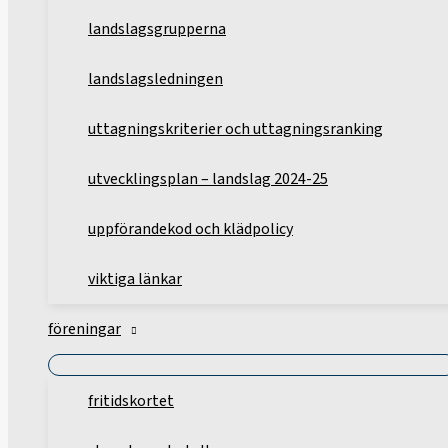
landslagsgrupperna
landslagsledningen
uttagningskriterier och uttagningsranking
utvecklingsplan – landslag 2024-25
uppförandekod och klädpolicy
viktiga länkar
föreningar
fritidskortet