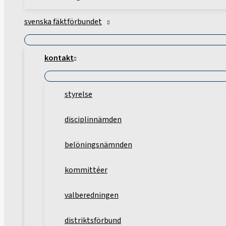
svenska fäktförbundet
kontakt
styrelse
disciplinnämden
belöningsnämnden
kommittéer
valberedningen
distriktsförbund