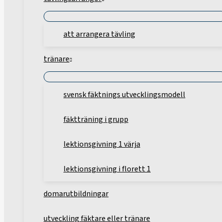
att arrangera tävling
tränare
svensk fäktnings utvecklingsmodell
fäktträning i grupp
lektionsgivning 1 värja
lektionsgivning i florett 1
domarutbildningar
utveckling fäktare eller tränare