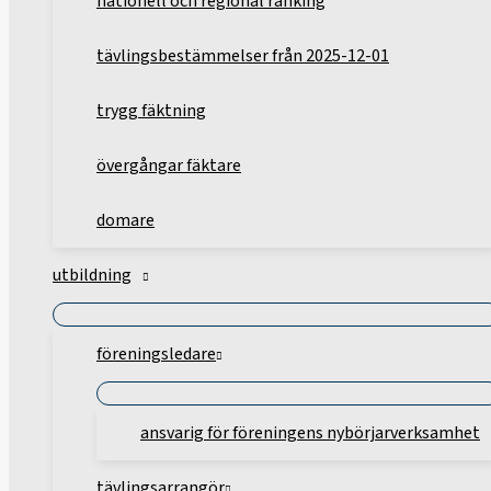
nationell och regional ranking
tävlingsbestämmelser från 2025-12-01
trygg fäktning
övergångar fäktare
domare
utbildning
föreningsledare
ansvarig för föreningens nybörjarverksamhet
tävlingsarrangör