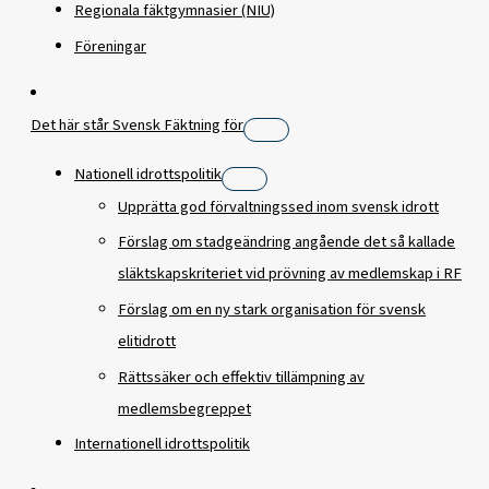
Regionala fäktgymnasier (NIU)
Föreningar
Det här står Svensk Fäktning för
Nationell idrottspolitik
Upprätta god förvaltningssed inom svensk idrott
Förslag om stadgeändring angående det så kallade
släktskapskriteriet vid prövning av medlemskap i RF
Förslag om en ny stark organisation för svensk
elitidrott
Rättssäker och effektiv tillämpning av
medlemsbegreppet
Internationell idrottspolitik