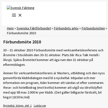
Hoppa
till
innehåll
Hem
»
Svenska Fäktförbundet
»
Förbundets arkiv
»
Förbundsmöten
»
Förbundsmöte 2010
Förbundsmöte 2010
30 – 31 oktober 2010 Förbundsmöte med verksamhetskonferens och
årsmöte i Stockholm den 30-31 oktober. Plats blir Rica Talk Hotell i
Älvsjö. Själva årsmötet kommer att äga rum den 31 oktober på
eftermiddagen.
Ämnen för verksamhetskonferens är Masters, utbildning och den nyss
genomförda klubbdialogen med bl a nyckeltal. Inbjudan och mer
information om program, tider kommer att sändas ut efter sommaren.
Rese- och hotellbidrag (mot kvitto) kommer att utgå via Idrottslyftet
med upp till max 2.000 kr per klubb. (Det gäller billigaste färdsätt, bil
högst 18.50 kr/mil)
Nyckeltal_bilaga_def_1
Ladda ner