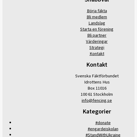
Börja fäkta
Bli medlem
Landslag
Starta en förening
Bli partner
Värderingar
Strategi
Kontakt
Kontakt
Svenska Fäktförbundet
Idrottens Hus
Box 11016
100 61 Stockholm
info@fencing.se
Kategorier
#donate
#engardeiskolan
#StandWithUkraine