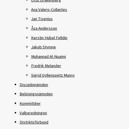
Otto Drakenberg
Ana Valero-Collantes
Jan Tivenius
Åsa Andersson
Kerstin Hübel Felldin
Jakob Stymne
Muhannad Al-Nuaimi
Fredrik Melander
Sigrid Gyllenspetz Munro
Disciplinnämden
Belöningsnämnden
Kommittéer
Valberedningen
Distriktsförbund