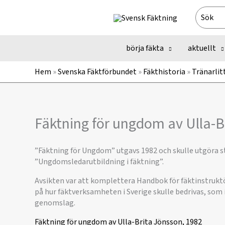
Hoppa
Search
till
for:
innehåll
börja fäkta
aktuellt
Hem
»
Svenska Fäktförbundet
»
Fäkthistoria
»
Tränarlit
Fäktning för ungdom av Ulla-B
”Fäktning för Ungdom” utgavs 1982 och skulle utgöra st
”Ungdomsledarutbildning i fäktning”.
Avsikten var att komplettera Handbok för fäktinstruktö
på hur fäktverksamheten i Sverige skulle bedrivas, som 
genomslag.
Fäktning för ungdom av Ulla-Brita Jönsson, 1982