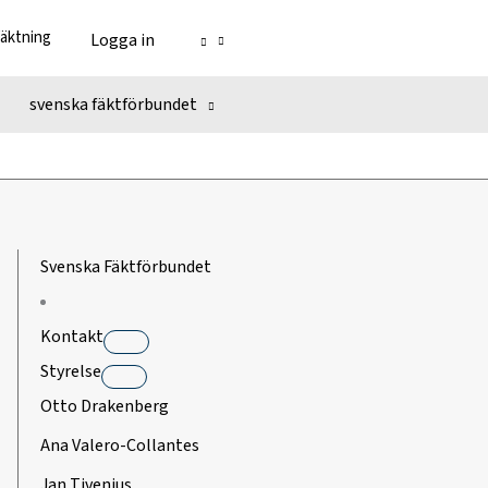
fäktning
Logga in
svenska fäktförbundet
Svenska Fäktförbundet
Kontakt
Styrelse
Otto Drakenberg
Ana Valero-Collantes
Jan Tivenius