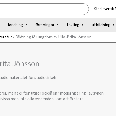
Stöd svensk 
landslag
föreningar
tävling
utbildning
teratur
»
Fäktning för ungdom av Ulla-Brita Jönsson
rita Jönsson
udiematerialet för studiecirkeln
rer, men skriften utgör också en ”modernisering” av synen
i vissa men inte alla avseenden kom att få stort