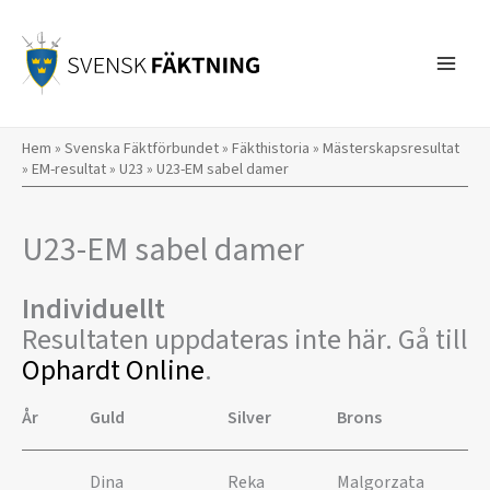
Hoppa
till
innehåll
Hem
»
Svenska Fäktförbundet
»
Fäkthistoria
»
Mästerskapsresultat
»
EM-resultat
»
U23
»
U23-EM sabel damer
U23-EM sabel damer
Individuellt
Resultaten uppdateras inte här. Gå till
Ophardt Online
.
År
Guld
Silver
Brons
Dina
Reka
Malgorzata