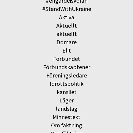
#engardeiskolan
#StandWithUkraine
Aktiva
Aktuellt
aktuellt
Domare
Elit
Förbundet
Förbundskaptener
Föreningsledare
Idrottspolitik
kansliet
Läger
landslag
Minnestext
Om fäktning