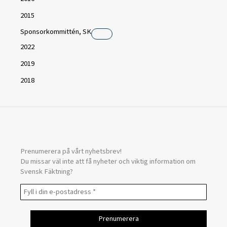
2015
Sponsorkommittén, SK
2022
2019
2018
Prenumerera på vårt nyhetsbrev!
Du missar väl inte att få nyheter och viktig information om
Svensk Fäktning?