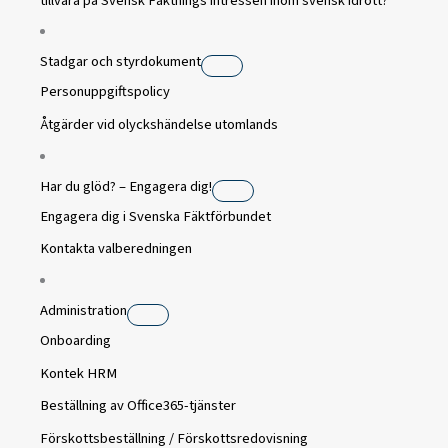
tillvara på Svensk Fäktnings intressen inom svensk idrott?
Stadgar och styrdokument
Personuppgiftspolicy
Åtgärder vid olyckshändelse utomlands
Har du glöd? – Engagera dig!
Engagera dig i Svenska Fäktförbundet
Kontakta valberedningen
Administration
Onboarding
Kontek HRM
Beställning av Office365-tjänster
Förskottsbeställning / Förskottsredovisning