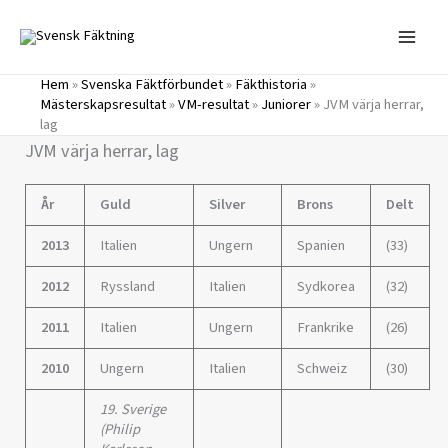
Hoppa
till
innehåll
Hem
»
Svenska Fäktförbundet
»
Fäkthistoria
»
Mästerskapsresultat
»
VM-resultat
»
Juniorer
»
JVM värja herrar,
lag
JVM värja herrar, lag
År
Guld
Silver
Brons
Delt
2013
Italien
Ungern
Spanien
(33)
2012
Ryssland
Italien
Sydkorea
(32)
2011
Italien
Ungern
Frankrike
(26)
2010
Ungern
Italien
Schweiz
(30)
19. Sverige
(Philip