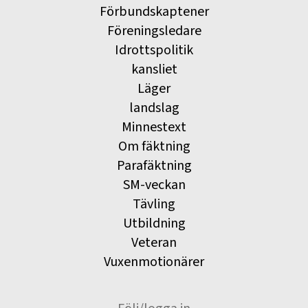
Förbundskaptener
Föreningsledare
Idrottspolitik
kansliet
Läger
landslag
Minnestext
Om fäktning
Parafäktning
SM-veckan
Tävling
Utbildning
Veteran
Vuxenmotionärer