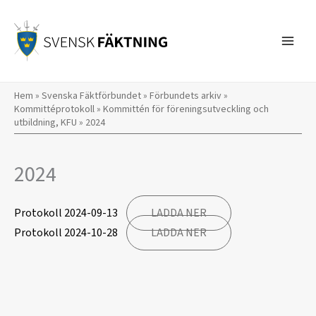
Hoppa
till
innehåll
Hem
»
Svenska Fäktförbundet
»
Förbundets arkiv
»
Kommittéprotokoll
»
Kommittén för föreningsutveckling och
utbildning, KFU
»
2024
2024
Protokoll 2024-09-13
LADDA NER
Protokoll 2024-10-28
LADDA NER